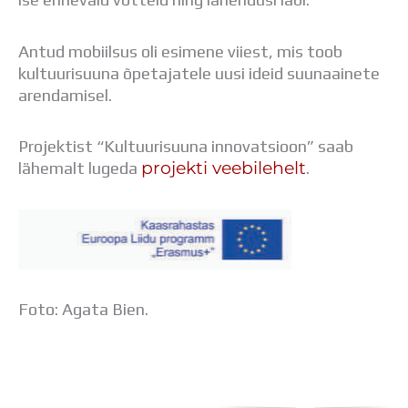
Distantsõpe
Kodukord
Antud mobiilsus oli esimene viiest, mis toob
Projektid
kultuurisuuna õpetajatele uusi ideid suunaainete
ÜLDINFO
arendamisel.
Sisseastumine
Meie kool
Dokumendid
Projektist “Kultuurisuuna innovatsioon” saab
Uudised
projekti veebilehelt
lähemalt lugeda
.
Lapsevanemale
Vilistlastele
Toitlustamine
Virtuaaltuur
Õpilasesindus
Kontaktid
Foto: Agata Bien.
Tööpakkumised