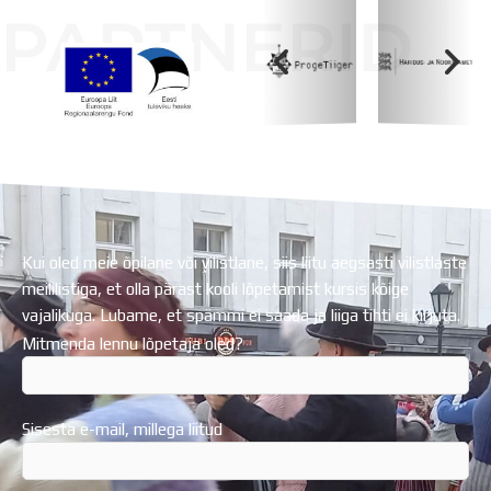
PARTNERID
Koolihoone valmimist rahastati Euroopa Liidu
Regionaalarengufondist
Kui oled meie õpilane või vilistlane, siis liitu aegsasti vilistlaste
meililistiga, et olla pärast kooli lõpetamist kursis kõige
vajalikuga. Lubame, et spämmi ei saada ja liiga tihti ei kirjuta.
Mitmenda lennu lõpetaja oled?
Sisesta e-mail, millega liitud