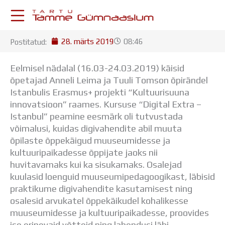
Skip
to
content
28. märts 2019
08:46
Postitatud:
KESKKONNAD
Stuudium
Eelmisel nädalal (16.03-24.03.2019) käisid
Postkast
õpetajad Anneli Leima ja Tuuli Tomson õpirändel
Drive
Istanbulis Erasmus+ projekti “Kultuurisuuna
Tamme TV
innovatsioon” raames. Kursuse “Digital Extra –
Tamme Leht
Istanbul” peamine eesmärk oli tutvustada
Kooliraadio
võimalusi, kuidas digivahendite abil muuta
Koorilaul
õpilaste õppekäigud muuseumidesse ja
ÕPPETÖÖ
kultuuripaikadesse õppijate jaoks nii
Tunniplaan
huvitavamaks kui ka sisukamaks. Osalejad
Aastaplaan
kuulasid loenguid muuseumipedagoogikast, läbisid
Õppekava
praktikume digivahendite kasutamisest ning
Ainepassid
osalesid arvukatel õppekäikudel kohalikesse
Huviringid
muuseumidesse ja kultuuripaikadesse, proovides
Õpilastööd (UPT)
ise erinevaid võtteid ning lahendusi läbi.