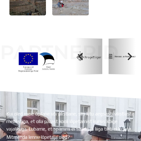
PARTNERID
Koolihoone valmimist rahastati Euroopa Liidu
Regionaalarengufondist
Kui oled meie õpilane või vilistlane, siis liitu aegsasti vilistlaste
meililistiga, et olla pärast kooli lõpetamist kursis kõige
vajalikuga. Lubame, et spämmi ei saada ja liiga tihti ei kirjuta.
Mitmenda lennu lõpetaja oled?