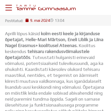
Skip
to
content
9. mai 2024
13:04
Postitatud:
KESKKONNAD
Stuudium
Aprilli lõpus käisid
kolm eesti keele ja kirjanduse
Postkast
õpetajat, Helle-Mari Märtson, Eneli Liblik ja Liina
Drive
Nagel Erasmus+ koolitusel Ateenas.
Koolitus
Tamme TV
keskendus
tehisaru rakendusvõimalustele
Tamme Leht
õpetajatöös
. Tutvustati hulganisti erinevaid
Kooliraadio
võimalusi, potentsiaalseid tulevikusuundi, aga ka
Koorilaul
ohukohti. Kaardistati käesolev olukord tehisaru
ÕPPETÖÖ
maastikul, nentides, et tegemist on äärmiselt
Tunniplaan
kiiresti muutuva valdkonnaga, kus iganädalaselt
Aastaplaan
lisandub uusi keskkondi ning võimalusi. Õpetajana
Õppekava
on mõistlik leida endale sobivad abivahendid ning
Ainepassid
neid paremini tundma õppida. Sageli on sarnase
Huviringid
ülesehituse ja funktsionaalsusega programme
Õpilastööd (UPT)
palju ning kasutuseelistus sõltub näiteks hinnast