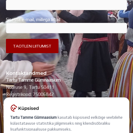
Sisesta e-mail, millega liitud
Kontaktandmed
Tartu Tamme Gümnaasium
Nooruse 9, Tartu 50411
Registrikood: 75006842
kool@tammegymnaasium.ee
Küpsised
KONTAKTID
Tartu Tamme Gümnaasium
kasutab küpsiseid eelkõige veebilehe
Search
Search
külastatavuse statistika jälgimiseks ning kliendisõbraliku
lisafunktsionaalsuse pakkumiseks.