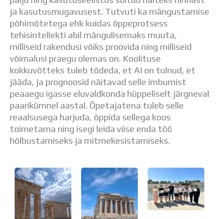
Distantsõpe
ja kasutusmugavusest. Tutvuti ka mängustamise
Kodukord
põhimõtetega ehk kuidas õppeprotsess
Projektid
tehisintellekti abil mängulisemaks muuta,
ÜLDINFO
milliseid rakendusi võiks proovida ning milliseid
Sisseastumine
võimalusi praegu olemas on. Koolituse
Meie kool
kokkuvõtteks tuleb tõdeda, et AI on tulnud, et
Dokumendid
jääda, ja prognoosid näitavad selle imbumist
Uudised
peaaegu igasse eluvaldkonda hüppeliselt järgneval
Lapsevanemale
paarikümnel aastal. Õpetajatena tuleb selle
Vilistlastele
reaalsusega harjuda, õppida sellega koos
Toitlustamine
toimetama ning isegi leida viise enda töö
Virtuaaltuur
hõlbustamiseks ja mitmekesistamiseks.
Õpilasesindus
Kontaktid
Tööpakkumised