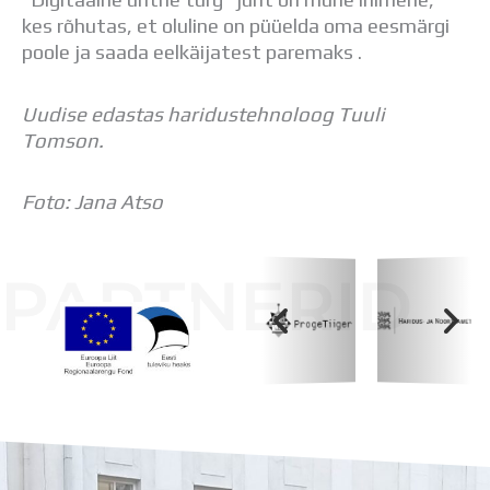
Distantsõpe
kes rõhutas, et oluline on püüelda oma eesmärgi
Kodukord
poole ja saada eelkäijatest paremaks .
Projektid
ÜLDINFO
Uudise edastas haridustehnoloog Tuuli
Sisseastumine
Tomson.
Meie kool
Dokumendid
Uudised
Foto: Jana Atso
Lapsevanemale
Vilistlastele
PARTNERID
Toitlustamine
Virtuaaltuur
Õpilasesindus
Kontaktid
Tööpakkumised
Koolihoone valmimist rahastati Euroopa Liidu
Regionaalarengufondist