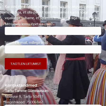
Kui oled meie õpilane või vilistlane, siis liitu aegsasti vilistlaste
meililistiga, et olla pärast kooli lõpetamist kursis kõige
vajalikuga. Lubame, et spämmi ei saada ja liiga tihti ei kirjuta.
Mitmenda lennu lõpetaja oled?
Sisesta e-mail, millega liitud
Kontaktandmed
Tartu Tamme Gümnaasium
Nooruse 9, Tartu 50411
Registrikood: 75006842