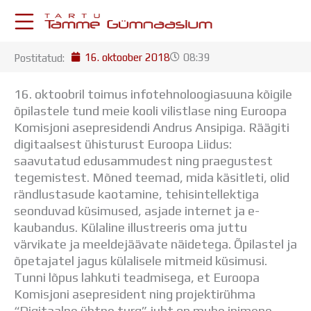
Skip
to
content
16. oktoober 2018
08:39
Postitatud:
KESKKONNAD
Stuudium
16. oktoobril toimus infotehnoloogiasuuna kõigile
Postkast
õpilastele tund meie kooli vilistlase ning Euroopa
Drive
Komisjoni asepresidendi Andrus Ansipiga. Räägiti
Tamme TV
digitaalsest ühisturust Euroopa Liidus:
Tamme Leht
saavutatud edusammudest ning praegustest
Kooliraadio
tegemistest. Mõned teemad, mida käsitleti, olid
Koorilaul
rändlustasude kaotamine, tehisintellektiga
ÕPPETÖÖ
seonduvad küsimused, asjade internet ja e-
Tunniplaan
kaubandus. Külaline illustreeris oma juttu
Aastaplaan
värvikate ja meeldejäävate näidetega. Õpilastel ja
Õppekava
õpetajatel jagus külalisele mitmeid küsimusi.
Ainepassid
Tunni lõpus lahkuti teadmisega, et Euroopa
Huviringid
Komisjoni asepresident ning projektirühma
Õpilastööd (UPT)
“Digitaalne ühtne turg” juht on muhe inimene,