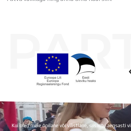
PAR
Koolihoone valmimist rahastati Euroopa Liidu Regionaalarengufondist
Kui oled meie õpilane või vilistlane, siis liitu aegsasti vi