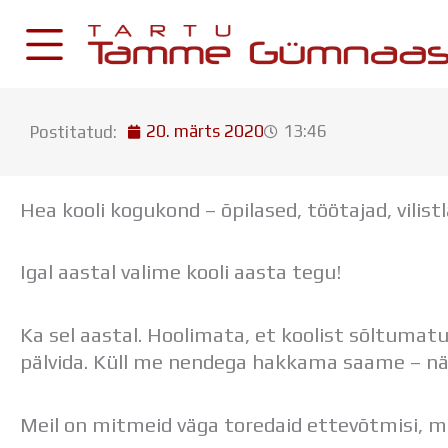
Skip
to
content
20. märts 2020
13:46
Postitatud:
KESKKONNAD
Stuudium
Hea kooli kogukond – õpilased, töötajad, vilis
Postkast
Drive
Igal aastal valime kooli aasta tegu!
Tamme TV
Tamme Leht
Ka sel aastal. Hoolimata, et koolist sõltumatu
Kooliraadio
pälvida. Küll me nendega hakkama saame – nä
Koorilaul
Meil on mitmeid väga toredaid ettevõtmisi, mis 