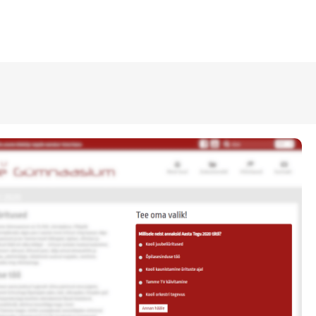
ÜLDINFO
Sisseastumine
Meie kool
Dokumendid
Uudised
Lapsevanemale
Vilistlastele
Toitlustamine
Virtuaaltuur
Õpilasesindus
Kontaktid