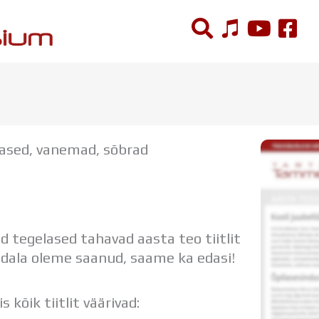
ÕPPETÖÖ
Tunniplaan
tlased, vanemad, sõbrad
Aastaplaan
Õppekava
Ainepassid
Huviringid
Õpilastööd (UPT)
d tegelased tahavad aasta teo tiitlit
Distantsõpe
dala oleme saanud, saame ka edasi!
Kodukord
Projektid
kõik tiitlit väärivad: