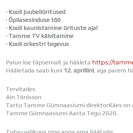
· Kooli juubeliüritused
· Õpilasesinduse töö
· Kooli kaunistamine ürituste ajal
· Tamme TV käivitamine
· Kooli orkestri tegevus
https://tamm
Palun loe täpsemalt ja hääleta
Hääletada saab kuni
12. aprillini
, aga parem h
Tervitades
Ain Tõnisson
Tartu Tamme Gümnaasiumi direktorKäes on a
Tamme Gümnaasiumi Aasta Tegu 2020.
Tutvu valikuga ning anna oma hääl siin: