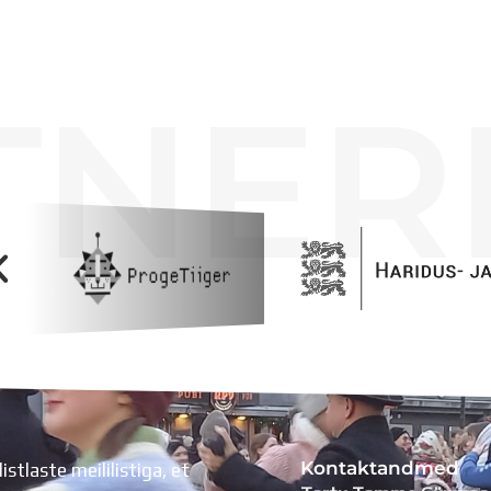
TNER
Kontaktandmed
listlaste meililistiga, et