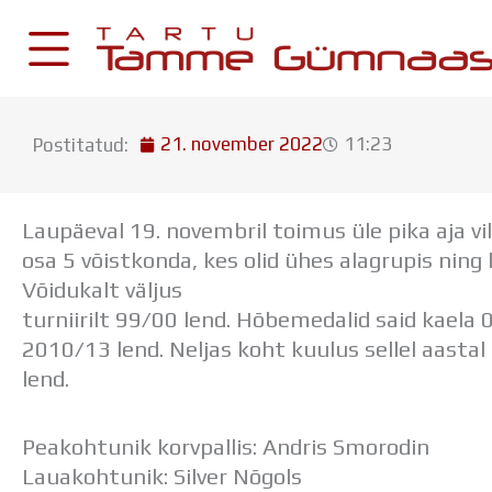
Skip
to
content
21. november 2022
11:23
Postitatud:
KESKKONNAD
Stuudium
Laupäeval 19. novembril toimus üle pika aja vili
Postkast
osa 5 võistkonda, kes olid ühes alagrupis ning
Drive
Võidukalt väljus
turniirilt 99/00 lend. Hõbemedalid said kaela
Tamme TV
2010/13 lend. Neljas koht kuulus sellel aastal
Tamme Leht
lend.
Kooliraadio
Koorilaul
Peakohtunik korvpallis: Andris Smorodin
Lauakohtunik: Silver Nõgols