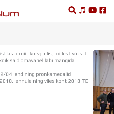
ÕPPETÖÖ
Tunniplaan
stlasturniir korvpallis, millest võtsid
Aastaplaan
 kõik said omavahel läbi mängida.
Õppekava
Ainepassid
 02/04 lend ning pronksmedalid
Huviringid
 2018. lennule ning viies koht 2018 TE
Õpilastööd (UPT)
Distantsõpe
Kodukord
Projektid