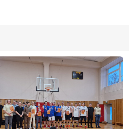
ÜLDINFO
Sisseastumine
Meie kool
Dokumendid
Uudised
Lapsevanemale
Vilistlastele
Toitlustamine
Virtuaaltuur
Õpilasesindus
Kontaktid