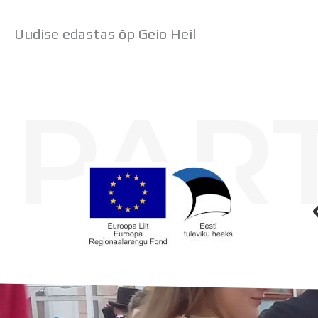
Uudise edastas õp Geio Heil
PAR
Koolihoone valmimist rahastati Euroopa Liidu Regionaalarengufondist