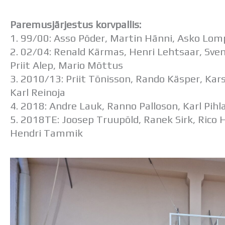
Paremusjärjestus korvpallis:
1. 99/00: Asso Põder, Martin Hänni, Asko Lo
2. 02/04: Renald Kärmas, Henri Lehtsaar, Sv
Priit Alep, Mario Mõttus
3. 2010/13: Priit Tõnisson, Rando Käsper, Kar
Karl Reinoja
4. 2018: Andre Lauk, Ranno Palloson, Karl Pih
5. 2018TE: Joosep Truupõld, Ranek Sirk, Rico 
Hendri Tammik