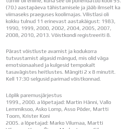
turniir oli eriline, kuna see oli pühendatud kooli 95.
Distantsõpe
(70.) aastapäeva tähistamisele ja jääb ilmselt ka
Kodukord
viimaseks praeguses koolimajas. Vilistlasi oli
Projektid
kokku tulnud 11 erinevast aastakäigust: 1983,
ÜLDINFO
1990, 1999, 2000, 2002, 2004, 2005, 2007,
Sisseastumine
2008, 2010, 2013. Võistkondi registreeriti 8.
Meie kool
Dokumendid
Pärast võistluste avamist ja kodukorra
Uudised
tutvustamist algasid mängud, mis olid väga
Lapsevanemale
emotsionaalsed ja kulgesid tempokalt
Vilistlastele
tasavägistes heitlustes. Mängiti 2 x 8 minutit.
Toitlustamine
Kell 17:30 selgusid parimad võistkonnad.
Virtuaaltuur
Õpilasesindus
Kontaktid
Lõplik paremusjärjestus
Tööpakkumised
1999., 2000. a lõpetajad: Martin Hänni, Vallo
Lemmiksoo, Asko Lomp, Asso Põder, Martti
Toom, Krister Koni
2005. a lõpetajad: Marko Vilumaa, Martti