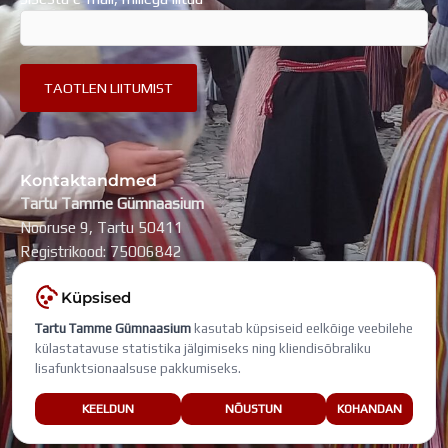
Kontaktandmed
Tartu Tamme Gümnaasium
Nooruse 9, Tartu 50411
Registrikood: 75006842
kool@tammegymnaasium.ee
Küpsised
KONTAKTID
Tartu Tamme Gümnaasium
kasutab küpsiseid eelkõige veebilehe
Search
Search
külastatavuse statistika jälgimiseks ning kliendisõbraliku
lisafunktsionaalsuse pakkumiseks.
Viimati muudetud: 9. august 2026
KEELDUN
NÕUSTUN
KOHANDAN