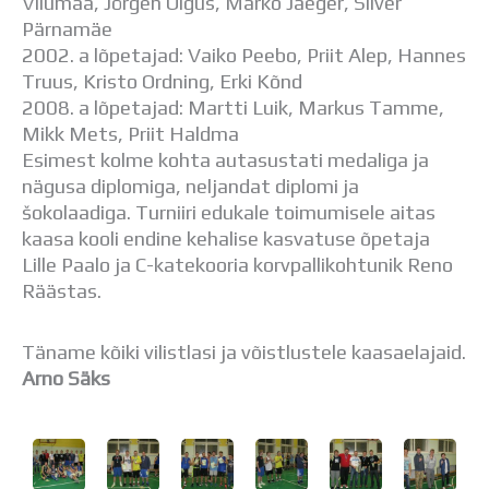
Vilumaa, Jörgen Õigus, Marko Jaeger, Silver
Pärnamäe
2002. a lõpetajad: Vaiko Peebo, Priit Alep, Hannes
Truus, Kristo Ordning, Erki Kõnd
2008. a lõpetajad: Martti Luik, Markus Tamme,
Mikk Mets, Priit Haldma
Esimest kolme kohta autasustati medaliga ja
nägusa diplomiga, neljandat diplomi ja
šokolaadiga. Turniiri edukale toimumisele aitas
kaasa kooli endine kehalise kasvatuse õpetaja
Lille Paalo ja C-katekooria korvpallikohtunik Reno
Räästas.
Täname kõiki vilistlasi ja võistlustele kaasaelajaid.
Arno Säks