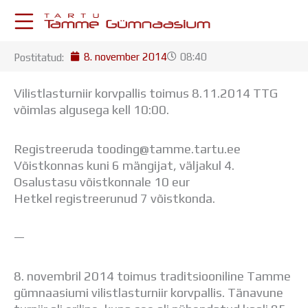
Skip
to
content
8. november 2014
08:40
Postitatud:
KESKKONNAD
Stuudium
Vilistlasturniir korvpallis toimus 8.11.2014 TTG
Postkast
võimlas algusega kell 10:00.
Drive
Tamme TV
Registreeruda tooding@tamme.tartu.ee
Tamme Leht
Võistkonnas kuni 6 mängijat, väljakul 4.
Kooliraadio
Osalustasu võistkonnale 10 eur
Koorilaul
Hetkel registreerunud 7 võistkonda.
ÕPPETÖÖ
Tunniplaan
Aastaplaan
—
Õppekava
Ainepassid
8. novembril 2014 toimus traditsiooniline Tamme
Huviringid
gümnaasiumi vilistlasturniir korvpallis. Tänavune
Õpilastööd (UPT)