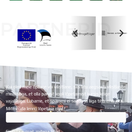
PARTNERID
Koolihoone valmimist rahastati Euroopa Liidu
Regionaalarengufondist
Kui oled meie õpilane või vilistlane, siis liitu aegsasti vilistlaste
meililistiga, et olla pärast kooli lõpetamist kursis kõige
vajalikuga. Lubame, et spämmi ei saada ja liiga tihti ei kirjuta.
Mitmenda lennu lõpetaja oled?
Sisesta e-mail, millega liitud