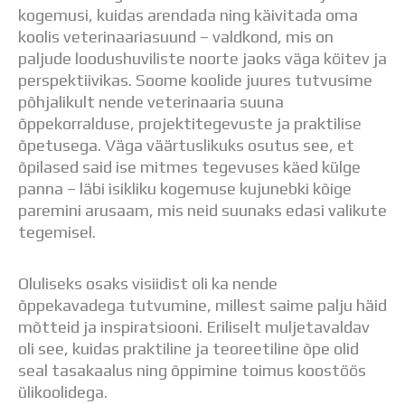
Distantsõpe
kogemusi, kuidas arendada ning käivitada oma
Kodukord
koolis veterinaariasuund – valdkond, mis on
Projektid
paljude loodushuviliste noorte jaoks väga köitev ja
ÜLDINFO
perspektiivikas. Soome koolide juures tutvusime
Sisseastumine
põhjalikult nende veterinaaria suuna
Meie kool
õppekorralduse, projektitegevuste ja praktilise
Dokumendid
õpetusega. Väga väärtuslikuks osutus see, et
Uudised
õpilased said ise mitmes tegevuses käed külge
Lapsevanemale
panna – läbi isikliku kogemuse kujunebki kõige
Vilistlastele
paremini arusaam, mis neid suunaks edasi valikute
Toitlustamine
tegemisel.
Virtuaaltuur
Õpilasesindus
Oluliseks osaks visiidist oli ka nende
Kontaktid
õppekavadega tutvumine, millest saime palju häid
Tööpakkumised
mõtteid ja inspiratsiooni. Eriliselt muljetavaldav
oli see, kuidas praktiline ja teoreetiline õpe olid
seal tasakaalus ning õppimine toimus koostöös
ülikoolidega.