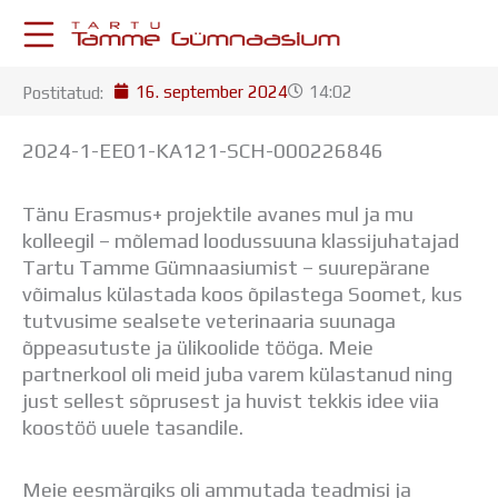
Skip
to
content
16. september 2024
14:02
Postitatud:
KESKKONNAD
Stuudium
2024-1-EE01-KA121-SCH-
000226846
Postkast
Drive
Tänu Erasmus+ projektile avanes mul ja mu
Tamme TV
kolleegil – mõlemad loodussuuna klassijuhatajad
Tamme Leht
Tartu Tamme Gümnaasiumist – suurepärane
Kooliraadio
võimalus külastada koos õpilastega Soomet, kus
Koorilaul
tutvusime sealsete veterinaaria suunaga
ÕPPETÖÖ
õppeasutuste ja ülikoolide tööga. Meie
Tunniplaan
partnerkool oli meid juba varem külastanud ning
Aastaplaan
just sellest sõprusest ja huvist tekkis idee viia
Õppekava
koostöö uuele tasandile.
Ainepassid
Huviringid
Õpilastööd (UPT)
Meie eesmärgiks oli ammutada teadmisi ja