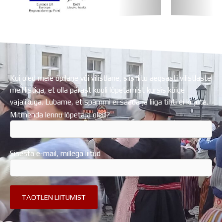
Koolihoone valmimist rahastati Euroopa Liidu
Regionaalarengufondist
Kui oled meie õpilane või vilistlane, siis liitu aegsasti vilistlaste
meililistiga, et olla pärast kooli lõpetamist kursis kõige
vajalikuga. Lubame, et spämmi ei saada ja liiga tihti ei kirjuta.
Mitmenda lennu lõpetaja oled?
Sisesta e-mail, millega liitud