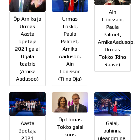
Distantsõpe
Kodukord
Ain
Õp Arnika ja
Urmas
Projektid
Tõnisson,
ÜLDINFO
Urmas
Tokko,
Paula
Aasta
Paula
Sisseastumine
Palmet,
õpetaja
Palmet,
Meie kool
ArnikaAadusoo,
2021 galal
Arnika
Dokumendid
Urmas
Ugala
Aadusoo,
Uudised
Tokko (Riho
teatris
Ain
Lapsevanemale
Raave)
(Arnika
Tõnisson
Vilistlastele
Aadusoo)
(Tiina Oja)
Toitlustamine
Virtuaaltuur
Õpilasesindus
Kontaktid
Tööpakkumised
Õp Urmas
Aasta
Galal,
Tokko galal
õpetaja
auhinna
koos
2021
üleandmine,