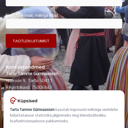
Sisesta e-mail, millega liitud
Kontaktandmed
Tartu Tamme Gümnaasium
Nooruse 9, Tartu 50411
Registrikood: 75006842
kool@tammegymnaasium.ee
Küpsised
KONTAKTID
Tartu Tamme Gümnaasium
kasutab küpsiseid eelkõige veebilehe
Search
Search
külastatavuse statistika jälgimiseks ning kliendisõbraliku
lisafunktsionaalsuse pakkumiseks.
Viimati muudetud: 6. august 2026