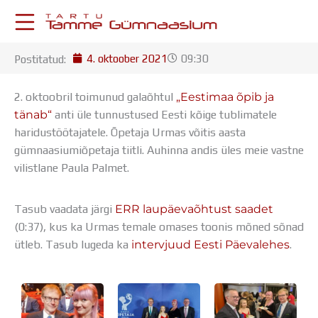
Skip
to
content
4. oktoober 2021
09:30
Postitatud:
KESKKONNAD
Stuudium
2. oktoobril toimunud galaõhtul
„Eestimaa õpib ja
Postkast
tänab“
anti üle tunnustused Eesti kõige tublimatele
Drive
haridustöötajatele. Õpetaja Urmas võitis aasta
Tamme TV
gümnaasiumiõpetaja tiitli. Auhinna andis üles meie vastne
Tamme Leht
vilistlane Paula Palmet.
Kooliraadio
Koorilaul
ÕPPETÖÖ
Tasub vaadata järgi
ERR laupäevaõhtust saadet
Tunniplaan
(0:37), kus ka Urmas temale omases toonis mõned sõnad
Aastaplaan
ütleb. Tasub lugeda ka
intervjuud Eesti Päevalehes
.
Õppekava
Ainepassid
Huviringid
Õpilastööd (UPT)