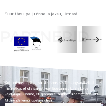
Suur tänu, palju õnne ja jaksu, Urmas!
PARTNERID
Koolihoone valmimist rahastati Euroopa Liidu
Regionaalarengufondist
Kui oled meie õpilane või vilistlane, siis liitu aegsasti vilistlaste
meililistiga, et olla pärast kooli lõpetamist kursis kõige
vajalikuga. Lubame, et spämmi ei saada ja liiga tihti ei kirjuta.
Mitmenda lennu lõpetaja oled?