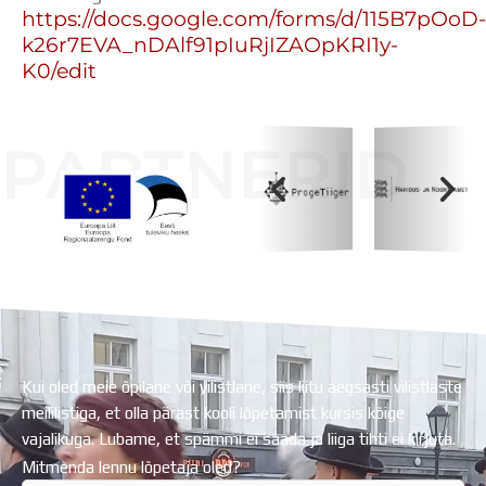
https://docs.google.com/forms/d/115B7pOoD-
k26r7EVA_nDAlf91pIuRjIZAOpKRI1y-
K0/edit
PARTNERID
Koolihoone valmimist rahastati Euroopa Liidu
Regionaalarengufondist
Kui oled meie õpilane või vilistlane, siis liitu aegsasti vilistlaste
meililistiga, et olla pärast kooli lõpetamist kursis kõige
vajalikuga. Lubame, et spämmi ei saada ja liiga tihti ei kirjuta.
Mitmenda lennu lõpetaja oled?