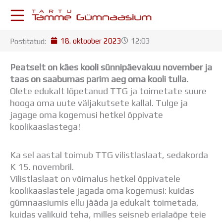
Skip
to
content
18. oktoober 2023
12:03
Postitatud:
KESKKONNAD
Stuudium
Peatselt on käes kooli sünnipäevakuu november ja
Postkast
taas on saabumas parim aeg oma kooli tulla.
Drive
Olete edukalt lõpetanud TTG ja toimetate suure
Tamme TV
hooga oma uute väljakutsete kallal. Tulge ja
Tamme Leht
jagage oma kogemusi hetkel õppivate
Kooliraadio
koolikaaslastega!
Koorilaul
ÕPPETÖÖ
Ka sel aastal toimub TTG vilistlaslaat, sedakorda
Tunniplaan
K 15. novembril.
Aastaplaan
Vilistlaslaat on võimalus hetkel õppivatele
Õppekava
koolikaaslastele jagada oma kogemusi: kuidas
Ainepassid
gümnaasiumis ellu jääda ja edukalt toimetada,
Huviringid
kuidas valikuid teha, milles seisneb erialaõpe teie
Õpilastööd (UPT)