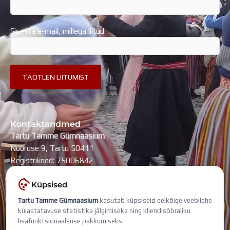
Sisesta e-mail, millega liitud
Kontaktandmed
Tartu Tamme Gümnaasium
Nooruse 9, Tartu 50411
Registrikood: 75006842
kool@tammegymnaasium.ee
Küpsised
KONTAKTID
Tartu Tamme Gümnaasium
kasutab küpsiseid eelkõige veebilehe
Search
Search
külastatavuse statistika jälgimiseks ning kliendisõbraliku
lisafunktsionaalsuse pakkumiseks.
Viimati muudetud: 6. august 2026