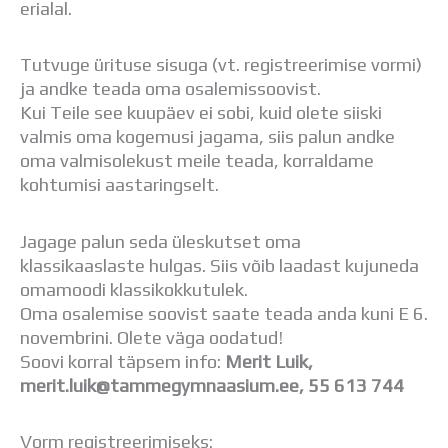
erialal.
Distantsõpe
Kodukord
Projektid
Tutvuge ürituse sisuga (vt. registreerimise vormi)
ÜLDINFO
ja andke teada oma osalemissoovist.
Sisseastumine
Kui Teile see kuupäev ei sobi, kuid olete siiski
Meie kool
valmis oma kogemusi jagama, siis palun andke
Dokumendid
oma valmisolekust meile teada, korraldame
Uudised
kohtumisi aastaringselt.
Lapsevanemale
Vilistlastele
Jagage palun seda üleskutset oma
Toitlustamine
klassikaaslaste hulgas. Siis võib laadast kujuneda
Virtuaaltuur
omamoodi klassikokkutulek.
Õpilasesindus
Oma osalemise soovist saate teada anda kuni E 6.
Kontaktid
novembrini. Olete väga oodatud!
Tööpakkumised
Soovi korral täpsem info:
Merit Luik,
merit.luik@tammegymnaasium.ee, 55 613 744
Vorm registreerimiseks: