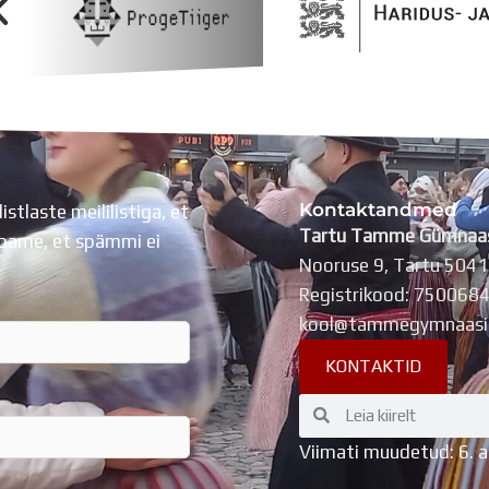
Kontaktandmed
listlaste meililistiga, et
Tartu Tamme Gümnaa
Lubame, et spämmi ei
Nooruse 9, Tartu 504
Registrikood: 750068
kool@tammegymnaasi
KONTAKTID
Search
Search
Viimati muudetud: 6. 