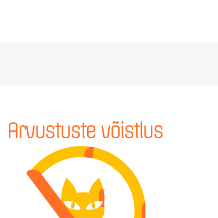
ÜLDINFO
Sisseastumine
Meie kool
Dokumendid
Uudised
Lapsevanemale
Vilistlastele
Toitlustamine
Virtuaaltuur
Õpilasesindus
Kontaktid