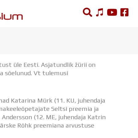
ÕPPETÖÖ
Tunniplaan
ust üle Eesti. Asjatundlik žürii on
Aastaplaan
ja sõelunud. Vt tulemusi
Õppekava
Ainepassid
Huviringid
Õpilastööd (UPT)
mad Katarina Mürk (11. KU, juhendaja
Distantsõpe
 Emakeeleõpetajate Seltsi preemia ja
Kodukord
 Andersson (12. ME, juhendaja Katrin
Projektid
ja Värske Rõhk preemiana arvustuse