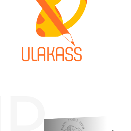
Tööpakkumised
ID