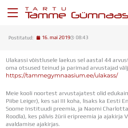
Skip
to
content
16. mai 2019
08:43
Postitatud:
KESKKONNAD
Stuudium
Ulakassi võistlusele laekus sel aastal 44 arvust
Postkast
oma otsused teinud ja parimad arvustajad väl
Drive
https://tammegymnaasium.ee/ulakass/
Tamme TV
Meie kooli noortest arvustajatest olid edukai
Tamme Leht
Piibe Leiger), kes sai III koha, lisaks ka Eesti
Kooliraadio
Soome Instituudi preemia, ja Naomi Charlotta
Koorilaul
Roodla), kes pälvis žürii eripreemia ja ajakir
avaldamise ajakirjas.