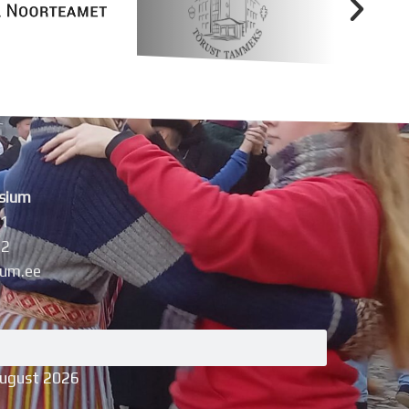
sium
11
42
um.ee
august 2026