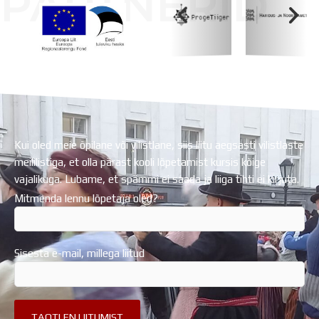
PARTNERID
Koolihoone valmimist rahastati Euroopa Liidu
Regionaalarengufondist
Kui oled meie õpilane või vilistlane, siis liitu aegsasti vilistlaste
meililistiga, et olla pärast kooli lõpetamist kursis kõige
vajalikuga. Lubame, et spämmi ei saada ja liiga tihti ei kirjuta.
Mitmenda lennu lõpetaja oled?
Sisesta e-mail, millega liitud