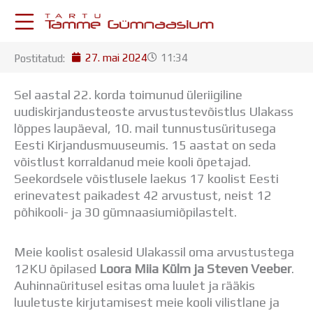
Skip
to
content
27. mai 2024
11:34
Postitatud:
KESKKONNAD
Stuudium
Sel aastal 22. korda toimunud üleriigiline
Postkast
uudiskirjandusteoste arvustustevõistlus Ulakass
Drive
lõppes laupäeval, 10. mail tunnustusüritusega
Tamme TV
Eesti Kirjandusmuuseumis. 15 aastat on seda
Tamme Leht
võistlust korraldanud meie kooli õpetajad.
Kooliraadio
Seekordsele võistlusele laekus 17 koolist Eesti
Koorilaul
erinevatest paikadest 42 arvustust, neist 12
ÕPPETÖÖ
põhikooli- ja 30 gümnaasiumiõpilastelt.
Tunniplaan
Aastaplaan
Meie koolist osalesid Ulakassil oma arvustustega
Õppekava
12KU õpilased
Loora Miia Külm ja Steven Veeber
.
Ainepassid
Auhinnaüritusel esitas oma luulet ja rääkis
Huviringid
luuletuste kirjutamisest meie kooli vilistlane ja
Õpilastööd (UPT)