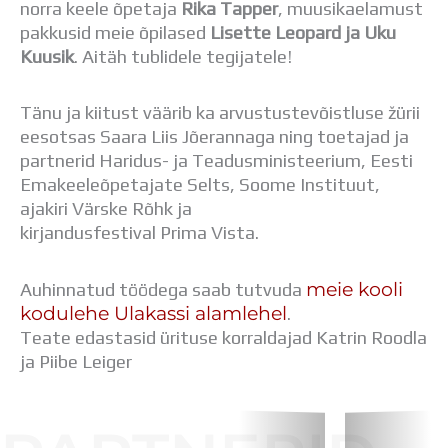
norra keele õpetaja
Rika Tapper
, muusikaelamust
Distantsõpe
pakkusid meie õpilased
Lisette Leopard ja Uku
Kodukord
Kuusik
. Aitäh tublidele tegijatele!
Projektid
ÜLDINFO
Sisseastumine
Tänu ja kiitust väärib ka arvustustevõistluse žürii
Meie kool
eesotsas Saara Liis Jõerannaga ning toetajad ja
Dokumendid
partnerid Haridus- ja Teadusministeerium, Eesti
Uudised
Emakeeleõpetajate Selts, Soome Instituut,
Lapsevanemale
ajakiri Värske Rõhk ja
Vilistlastele
kirjandusfestival Prima Vista.
Toitlustamine
Virtuaaltuur
meie kooli
Auhinnatud töödega saab tutvuda
Õpilasesindus
kodulehe Ulakassi alamlehel
.
Kontaktid
Teate edastasid ürituse korraldajad Katrin Roodla
Tööpakkumised
ja Piibe Leiger