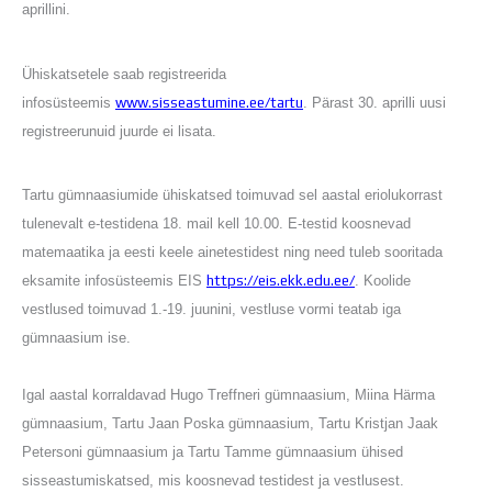
aprillini.
Distantsõpe
Kodukord
Projektid
Ühiskatsetele saab registreerida
ÜLDINFO
infosüsteemis
www.sisseastumine.ee/tartu
. Pärast 30. aprilli uusi
Sisseastumine
registreerunuid juurde ei lisata.
Meie kool
Dokumendid
Tartu gümnaasiumide ühiskatsed toimuvad sel aastal eriolukorrast
Uudised
Lapsevanemale
tulenevalt e-testidena 18. mail kell 10.00. E-testid koosnevad
Vilistlastele
matemaatika ja eesti keele ainetestidest ning need tuleb sooritada
Toitlustamine
eksamite infosüsteemis EIS
https://eis.ekk.edu.ee/
. Koolide
Virtuaaltuur
vestlused toimuvad 1.-19. juunini, vestluse vormi teatab iga
Õpilasesindus
gümnaasium ise.
Kontaktid
Tööpakkumised
Igal aastal korraldavad Hugo Treffneri gümnaasium, Miina Härma
gümnaasium, Tartu Jaan Poska gümnaasium, Tartu Kristjan Jaak
Petersoni gümnaasium ja Tartu Tamme gümnaasium ühised
sisseastumiskatsed, mis koosnevad testidest ja vestlusest.