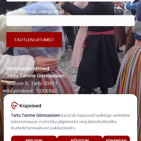
Sisesta e-mail, millega liitud
Kontaktandmed
Tartu Tamme Gümnaasium
Nooruse 9, Tartu 50411
Registrikood: 75006842
kool@tammegymnaasium.ee
Küpsised
KONTAKTID
Tartu Tamme Gümnaasium
kasutab küpsiseid eelkõige veebilehe
Search
Search
külastatavuse statistika jälgimiseks ning kliendisõbraliku
lisafunktsionaalsuse pakkumiseks.
Viimati muudetud: 6. august 2026
KEELDUN
NÕUSTUN
KOHANDAN