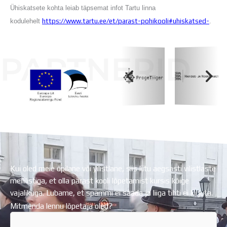
Ühiskatsete kohta leiab täpsemat infot Tartu linna
kodulehelt
https://www.tartu.ee/et/
parast-pohikooli#uhiskatsed-
.
PARTNERID
Koolihoone valmimist rahastati Euroopa Liidu
Regionaalarengufondist
Kui oled meie õpilane või vilistlane, siis liitu aegsasti vilistlaste
meililistiga, et olla pärast kooli lõpetamist kursis kõige
vajalikuga. Lubame, et spämmi ei saada ja liiga tihti ei kirjuta.
Mitmenda lennu lõpetaja oled?