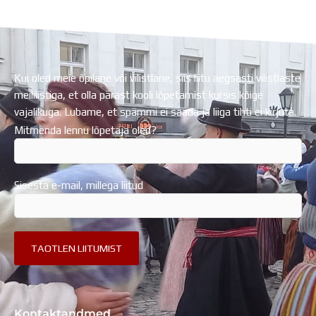
Regionaalarengufondist
Kui oled meie õpilane või vilistlane, siis liitu aegsasti vilistlaste
meililistiga, et olla pärast kooli lõpetamist kursis kõige
vajalikuga. Lubame, et spämmi ei saada ja liiga tihti ei kirjuta.
Mitmenda lennu lõpetaja oled?
Sisesta e-mail, millega liitud
Kontaktandmed