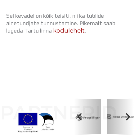
Sel kevadel on kõik teisiti, nii ka tublide
ainetundjate tunnustamine. Pikemalt saab
kodulehelt
lugeda Tartu linna
.
PARTNERID
Koolihoone valmimist rahastati Euroopa Liidu