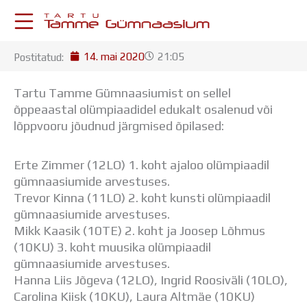
Skip
to
content
14. mai 2020
21:05
Postitatud:
KESKKONNAD
Stuudium
Tartu Tamme Gümnaasiumist on sellel
Postkast
õppeaastal olümpiaadidel edukalt osalenud või
Drive
lõppvooru jõudnud järgmised õpilased:
Tamme TV
Tamme Leht
Erte Zimmer (12LO) 1. koht ajaloo olümpiaadil
Kooliraadio
gümnaasiumide arvestuses.
Koorilaul
Trevor Kinna (11LO) 2. koht kunsti olümpiaadil
ÕPPETÖÖ
gümnaasiumide arvestuses.
Tunniplaan
Mikk Kaasik (10TE) 2. koht ja Joosep Lõhmus
Aastaplaan
(10KU) 3. koht muusika olümpiaadil
Õppekava
gümnaasiumide arvestuses.
Ainepassid
Hanna Liis Jõgeva (12LO), Ingrid Roosiväli (10LO),
Huviringid
Carolina Kiisk (10KU), Laura Altmäe (10KU)
Õpilastööd (UPT)