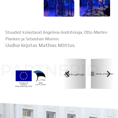
Stuudiot külastasid Angeliina Andritskaja, Otto-Marten
Planken ja Sebastian Mumm.
Uudise kirjutas Mathias Mõttus.
PARTNERID
Koolihoone valmimist rahastati Euroopa Liidu
Regionaalarengufondist