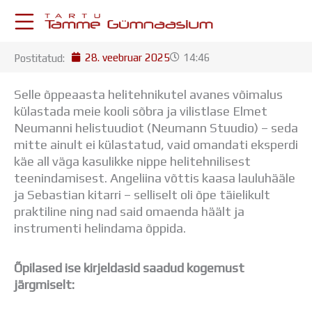
Skip
to
content
28. veebruar 2025
14:46
Postitatud:
KESKKONNAD
Stuudium
Selle õppeaasta helitehnikutel avanes võimalus
Postkast
külastada meie kooli sõbra ja vilistlase Elmet
Drive
Neumanni helistuudiot (Neumann Stuudio) – seda
Tamme TV
mitte ainult ei külastatud, vaid omandati eksperdi
Tamme Leht
käe all väga kasulikke nippe helitehnilisest
Kooliraadio
teenindamisest. Angeliina võttis kaasa lauluhääle
Koorilaul
ja Sebastian kitarri – selliselt oli õpe täielikult
ÕPPETÖÖ
praktiline ning nad said omaenda häält ja
Tunniplaan
instrumenti helindama õppida.
Aastaplaan
Õppekava
Õpilased ise kirjeldasid saadud kogemust
Ainepassid
järgmiselt:
Huviringid
Õpilastööd (UPT)