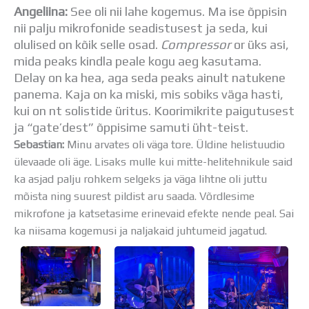
Distantsõpe
Angeliina:
See oli nii lahe kogemus. Ma ise õppisin
Kodukord
nii palju mikrofonide seadistusest ja seda, kui
Projektid
olulised on kõik selle osad.
Compressor
or üks asi,
ÜLDINFO
mida peaks kindla peale kogu aeg kasutama.
Sisseastumine
Delay on ka hea, aga seda peaks ainult natukene
Meie kool
panema. Kaja on ka miski, mis sobiks väga hasti,
Dokumendid
kui on nt solistide üritus. Koorimikrite paigutusest
Uudised
ja “gate’dest” õppisime samuti üht-teist.
Lapsevanemale
Sebastian:
Minu arvates oli väga tore. Üldine helistuudio
Vilistlastele
ülevaade oli äge. Lisaks mulle kui mitte-helitehnikule said
Toitlustamine
ka asjad palju rohkem selgeks ja väga lihtne oli juttu
Virtuaaltuur
mõista ning suurest pildist aru saada. Võrdlesime
Õpilasesindus
mikrofone ja katsetasime erinevaid efekte nende peal. Sai
Kontaktid
ka niisama kogemusi ja naljakaid juhtumeid jagatud.
Tööpakkumised