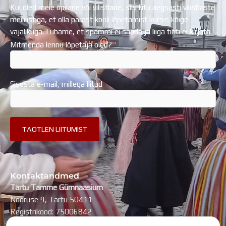
Kui oled meie õpilane või vilistlane, siis liitu aegsasti vilistlaste
meililistiga, et olla pärast kooli lõpetamist kursis kõige
vajalikuga. Lubame, et spämmi ei saada ja liiga tihti ei kirjuta.
Mitmenda lennu lõpetaja oled?
Sisesta e-mail, millega liitud
Kontaktandmed
Tartu Tamme Gümnaasium
Nooruse 9, Tartu 50411
Registrikood: 75006842
kool@tammegymnaasium.ee