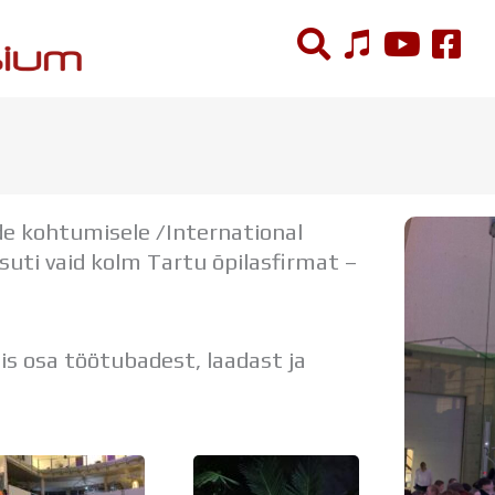
ÕPPETÖÖ
Tunniplaan
ade kohtumisele /International
Aastaplaan
ti vaid kolm Tartu õpilasfirmat –
Õppekava
Ainepassid
Huviringid
Õpilastööd (UPT)
is osa töötubadest, laadast ja
Distantsõpe
Kodukord
Projektid