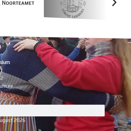
sium
11
42
um.ee
august 2026