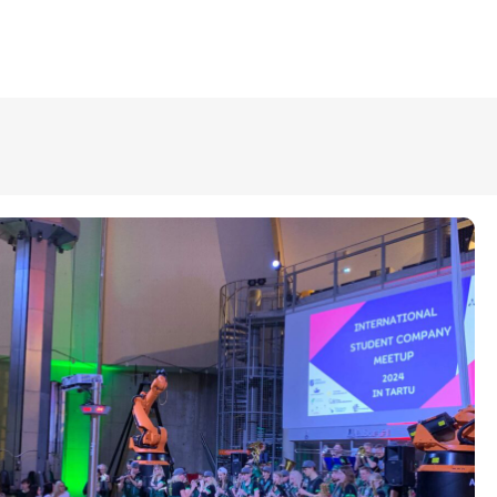
ÜLDINFO
Sisseastumine
Meie kool
Dokumendid
Uudised
Lapsevanemale
Vilistlastele
Toitlustamine
Virtuaaltuur
Õpilasesindus
Kontaktid