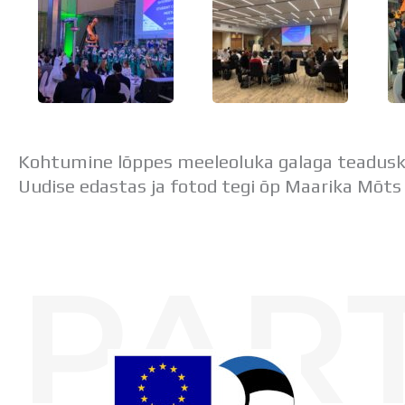
Kohtumine lõppes meeleoluka galaga teadus
Uudise edastas ja fotod tegi õp Maarika Mõts
PAR