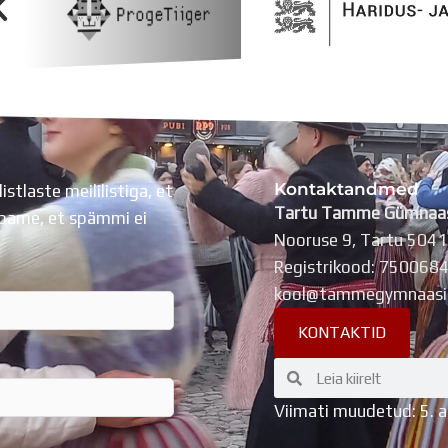
Kontaktandmed
listlaste meililistiga, et
Tartu Tamme Gümnaa
Lubame, et spämmi ei
Nooruse 9, Tartu 504
Registrikood: 750068
kool@tammegymnaasi
KONTAKTID
Search
Search
Viimati muudetud: 5. 