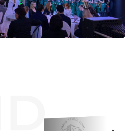
Tööpakkumised
ID