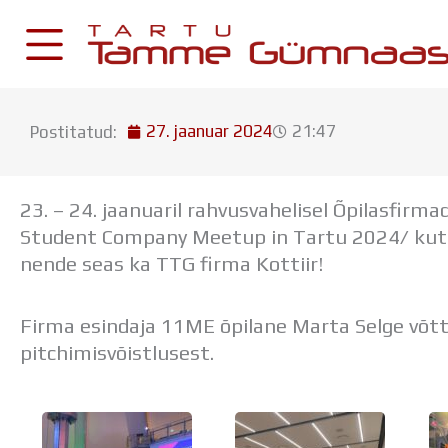
Skip
to
content
27. jaanuar 2024
21:47
Postitatud:
KESKKONNAD
Stuudium
23. – 24. jaanuaril rahvusvahelisel Õpilasfirm
Postkast
Student Company Meetup in Tartu 2024/ kutsu
Drive
nende seas ka TTG firma Kottiir!
Tamme TV
Firma esindaja 11ME õpilane Marta Selge võtt
Tamme Leht
pitchimisvõistlusest.
Kooliraadio
Koorilaul