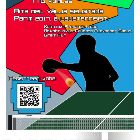
Distantsõpe
Kodukord
Projektid
ÜLDINFO
Sisseastumine
Meie kool
Dokumendid
Uudised
Lapsevanemale
Vilistlastele
Toitlustamine
Virtuaaltuur
Õpilasesindus
Kontaktid
Tööpakkumised