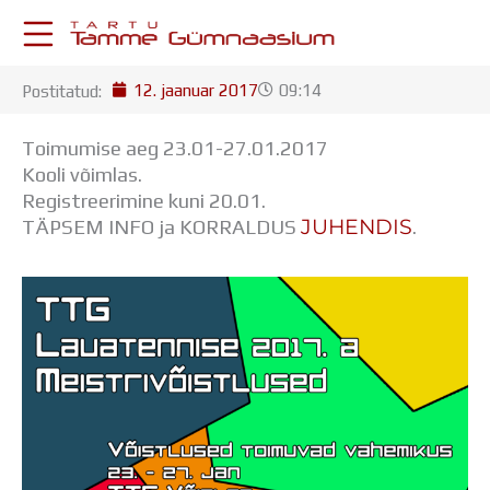
Skip
to
content
12. jaanuar 2017
09:14
Postitatud:
KESKKONNAD
Stuudium
Toimumise aeg 23.01-27.01.2017
Postkast
Kooli võimlas.
Drive
Registreerimine kuni 20.01.
Tamme TV
JUHENDIS
TÄPSEM INFO ja KORRALDUS
.
Tamme Leht
Kooliraadio
Koorilaul
ÕPPETÖÖ
Tunniplaan
Aastaplaan
Õppekava
Ainepassid
Huviringid
Õpilastööd (UPT)