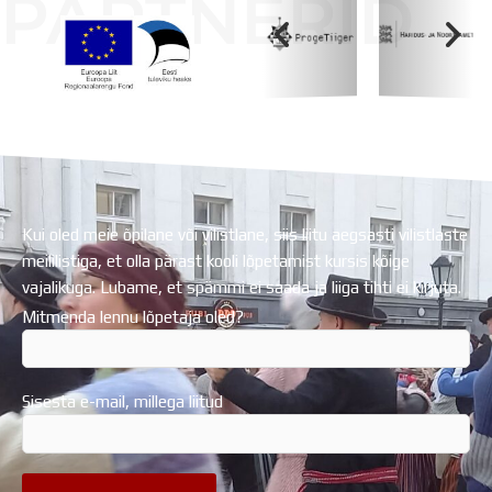
PARTNERID
Koolihoone valmimist rahastati Euroopa Liidu
Regionaalarengufondist
Kui oled meie õpilane või vilistlane, siis liitu aegsasti vilistlaste
meililistiga, et olla pärast kooli lõpetamist kursis kõige
vajalikuga. Lubame, et spämmi ei saada ja liiga tihti ei kirjuta.
Mitmenda lennu lõpetaja oled?
Sisesta e-mail, millega liitud