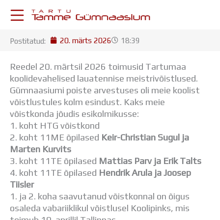
Skip
to
content
20. märts 2026
18:39
Postitatud:
KESKKONNAD
Stuudium
Reedel 20. märtsil 2026 toimusid Tartumaa
Postkast
koolidevahelised lauatennise meistrivõistlused.
Drive
Gümnaasiumi poiste arvestuses oli meie koolist
Tamme TV
võistlustules kolm esindust. Kaks meie
Tamme Leht
võistkonda jõudis esikolmikusse:
Kooliraadio
1. koht HTG võistkond
Koorilaul
2. koht 11ME õpilased
Keir-Christian Sugul ja
ÕPPETÖÖ
Marten Kurvits
Tunniplaan
3. koht 11TE õpilased
Mattias Parv ja Erik Talts
Aastaplaan
4. koht 11TE õpilased
Hendrik Arula ja Joosep
Õppekava
Tiisler
Ainepassid
1. ja 2. koha saavutanud võistkonnal on õigus
Huviringid
osaleda vabariiklikul võistlusel Koolipinks, mis
Õpilastööd (UPT)
toimub 10. aprillil Tallinnas.