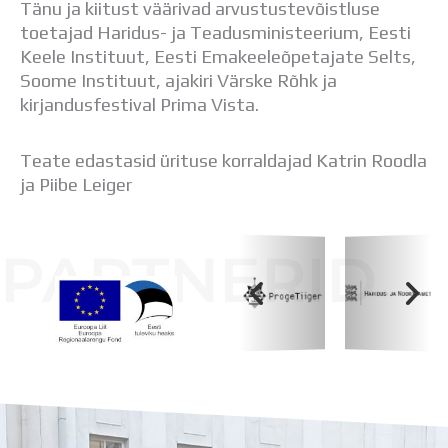
Tänu ja kiitust väärivad arvustustevõistluse
Distantsõpe
toetajad Haridus- ja Teadusministeerium, Eesti
Kodukord
Keele Instituut, Eesti Emakeeleõpetajate Selts,
Projektid
Soome Instituut, ajakiri Värske Rõhk ja
ÜLDINFO
kirjandusfestival Prima Vista.
Sisseastumine
Meie kool
Dokumendid
Teate edastasid ürituse korraldajad Katrin Roodla
Uudised
ja Piibe Leiger
Lapsevanemale
Vilistlastele
PARTNERID
Toitlustamine
Virtuaaltuur
Õpilasesindus
Kontaktid
Tööpakkumised
Koolihoone valmimist rahastati Euroopa Liidu
Regionaalarengufondist