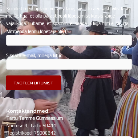
Kui oled meie õpilane või vilistlane, siis liitu aegsasti vilistlaste
meililistiga, et olla pärast kooli lõpetamist kursis kõige
vajalikuga. Lubame, et spämmi ei saada ja liiga tihti ei kirjuta.
Mitmenda lennu lõpetaja oled?
Sisesta e-mail, millega liitud
Kontaktandmed
Tartu Tamme Gümnaasium
Nooruse 9, Tartu 50411
Registrikood: 75006842