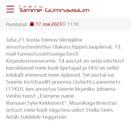
Skip
to
content
17. mai 2023
11:10
Postitatud:
KESKKONNAD
Stuudium
Juba 21. korda toimuv üleriigiline
Postkast
arvustustevõistlus Ulakass lõppes laupäeval, 13.
Drive
mail tunnustusüritusega Eesti
Tamme TV
Kirjandusmuuseumis. 14 aastat on seda võistlust
Tamme Leht
korraldanud meie kooli õpetajad ja tihti on sellel
Kooliraadio
edukalt esinenud meie õpilased. Sel aastal sai
Koorilaul
Soome Instituudilt preemia Liisbeth Laanemets
ÕPPETÖÖ
(11KU), kes arvustas Soome kirjaniku Johanna
Tunniplaan
Venho teost „Esimene naine.
Aastaplaan
Romaan Sylvi Kekkosest“. Muusikaga ilmestas
Õppekava
üritust meie kooli väga hea solist Stella Seim.
Ainepassid
Aitäh tublidele tegijatele!
Huviringid
Õpilastööd (UPT)