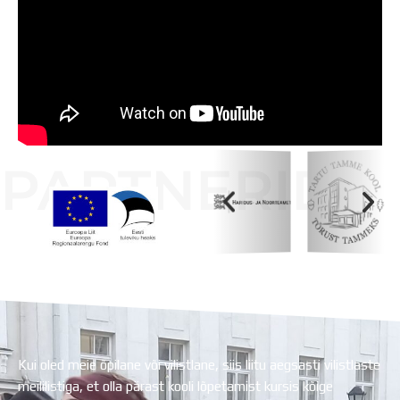
Distantsõpe
Kodukord
Projektid
ÜLDINFO
Sisseastumine
Meie kool
Dokumendid
Uudised
PARTNERID
Lapsevanemale
Vilistlastele
Toitlustamine
Virtuaaltuur
Koolihoone valmimist rahastati Euroopa Liidu
Õpilasesindus
Regionaalarengufondist
Kontaktid
Tööpakkumised
Kui oled meie õpilane või vilistlane, siis liitu aegsasti vilistlaste
meililistiga, et olla pärast kooli lõpetamist kursis kõige