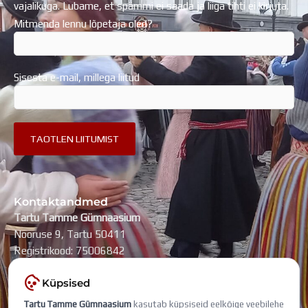
vajalikuga. Lubame, et spämmi ei saada ja liiga tihti ei kirjuta.
Mitmenda lennu lõpetaja oled?
Sisesta e-mail, millega liitud
Kontaktandmed
Tartu Tamme Gümnaasium
Nooruse 9, Tartu 50411
Registrikood: 75006842
kool@tammegymnaasium.ee
Küpsised
KONTAKTID
Tartu Tamme Gümnaasium
kasutab küpsiseid eelkõige veebilehe