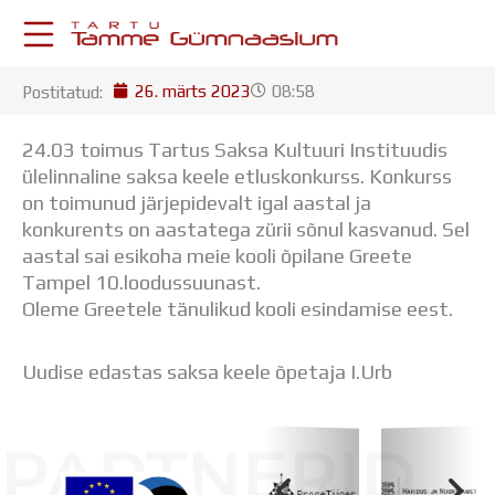
Skip
to
content
26. märts 2023
08:58
Postitatud:
KESKKONNAD
Stuudium
24.03 toimus Tartus Saksa Kultuuri Instituudis
Postkast
ülelinnaline saksa keele etluskonkurss. Konkurss
Drive
on toimunud järjepidevalt igal aastal ja
Tamme TV
konkurents on aastatega zürii sõnul kasvanud. Sel
Tamme Leht
aastal sai esikoha meie kooli õpilane Greete
Kooliraadio
Tampel 10.loodussuunast.
Koorilaul
Oleme Greetele tänulikud kooli esindamise eest.
ÕPPETÖÖ
Tunniplaan
Uudise edastas saksa keele õpetaja I.Urb
Aastaplaan
Õppekava
Ainepassid
PARTNERID
Huviringid
Õpilastööd (UPT)