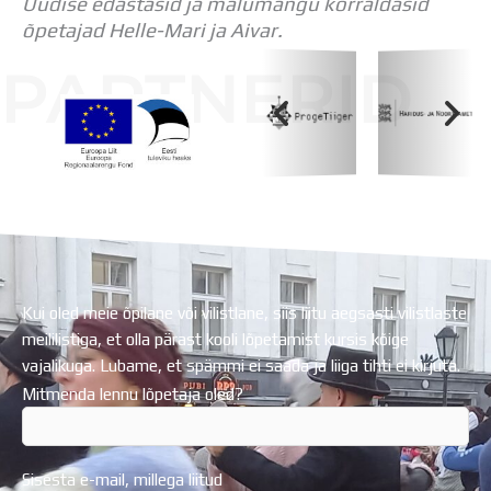
Uudise edastasid ja mälumängu korraldasid
õpetajad Helle-Mari ja Aivar.
PARTNERID
Koolihoone valmimist rahastati Euroopa Liidu
Regionaalarengufondist
Kui oled meie õpilane või vilistlane, siis liitu aegsasti vilistlaste
meililistiga, et olla pärast kooli lõpetamist kursis kõige
vajalikuga. Lubame, et spämmi ei saada ja liiga tihti ei kirjuta.
Mitmenda lennu lõpetaja oled?
Sisesta e-mail, millega liitud