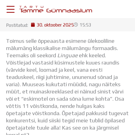
Skip
to
content
30. oktoober 2025
15:53
Postitatud:
KESKKONNAD
Stuudium
Toimus selle õppeaasta esimene ülekooliline
Postkast
mälumäng klassikalise mälumängu formaadis.
Drive
Teemaks oli seekord
Linguae
ehk keeled.
Tamme TV
Võistlejad vastasid küsimustele kuues raundis
Tamme Leht
(värvide keel, loomad ja keel, vana eesti
Kooliraadio
teaduskeel, riigi juhtimine, ununenud sõnad ja
Koorilaul
varia). Muuseas kukutati müüdid, nagu näiteks
ÕPPETÖÖ
müüt, et muinaskreeklased ei näinud sinist värvi
Tunniplaan
või et “eskimotel on sada sõna lume kohta”. Osa
Aastaplaan
võttis 11 võistkonda, nende hulgas kaks
Õppekava
õpetajate võistkonda. Õpetajad pakkusid tugevat
Ainepassid
konkurentsi, kuid siiski tegid meie tublid õpilased
Huviringid
õpetajatele tuule alla! Kas see on ka järgmisel
Õpilastööd (UPT)
korral nii?