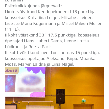
Distantsõpe
Esikolmik kujunes järgnevalt:
Kodukord
I koht võistkond Keedupelmeenid 18 punktiga
Projektid
koosseisus Katariina Leiger, Eliisabet Leiger,
ÜLDINFO
Lisette Maria Kogermann ja Mirtel Mileen Möller
Sisseastumine
(11TE).
Meie kool
II koht võistkond 331 17,5 punktiga, koosseisus
Dokumendid
õpetajad Hans Hubert Sams, Leene Lotta
Uudised
Lüdimois ja Reeta Parts.
Lapsevanemale
III koht võistkond Investor Toomas 16 punktiga,
Vilistlastele
koosseisus õpetajad Aleksandr Kirpu, Maarika
Toitlustamine
Mõts, Marvin Laidna ja Liina Nagel.
Virtuaaltuur
Õpilasesindus
Kontaktid
Tööpakkumised