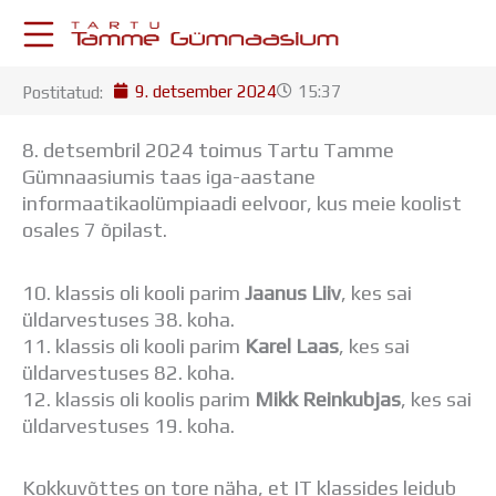
Skip
to
content
9. detsember 2024
15:37
Postitatud:
KESKKONNAD
Stuudium
8. detsembril 2024 toimus Tartu Tamme
Postkast
Gümnaasiumis taas iga-aastane
Drive
informaatikaolümpiaadi eelvoor, kus meie koolist
Tamme TV
osales 7 õpilast.
Tamme Leht
Kooliraadio
10. klassis oli kooli parim
Jaanus Liiv
, kes sai
Koorilaul
üldarvestuses 38. koha.
ÕPPETÖÖ
11. klassis oli kooli parim
Karel Laas
, kes sai
Tunniplaan
üldarvestuses 82. koha.
Aastaplaan
12. klassis oli koolis parim
Mikk Reinkubjas
, kes sai
Õppekava
üldarvestuses 19. koha.
Ainepassid
Huviringid
Õpilastööd (UPT)
Kokkuvõttes on tore näha, et IT klassides leidub