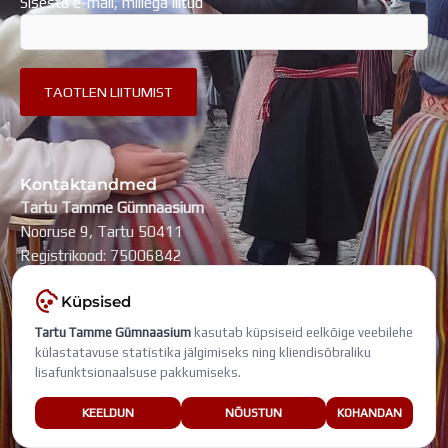
Sisesta e-mail, millega liitud
Kontaktandmed
Tartu Tamme Gümnaasium
Nooruse 9, Tartu 50411
Registrikood: 75006842
kool@tammegymnaasium.ee
Küpsised
KONTAKTID
Tartu Tamme Gümnaasium
kasutab küpsiseid eelkõige veebilehe
Search
Search
külastatavuse statistika jälgimiseks ning kliendisõbraliku
lisafunktsionaalsuse pakkumiseks.
Viimati muudetud: 6. august 2026
KEELDUN
NÕUSTUN
KOHANDAN