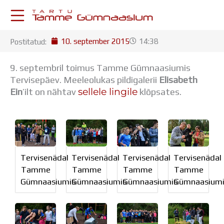
Skip
to
content
10. september 2015
14:38
Postitatud:
KESKKONNAD
Stuudium
9. septembril toimus Tamme Gümnaasiumis
Postkast
Tervisepäev. Meeleolukas pildigalerii
Elisabeth
Drive
sellele lingile
Ein
’ilt on nähtav
klõpsates.
Tamme TV
Tamme Leht
Kooliraadio
Koorilaul
ÕPPETÖÖ
Tervisenädal
Tervisenädal
Tervisenädal
Tervisenädal
Tunniplaan
Tamme
Tamme
Tamme
Tamme
Aastaplaan
Gümnaasiumis
Gümnaasiumis
Gümnaasiumis
Gümnaasiumi
Õppekava
Ainepassid
Huviringid
Õpilastööd (UPT)