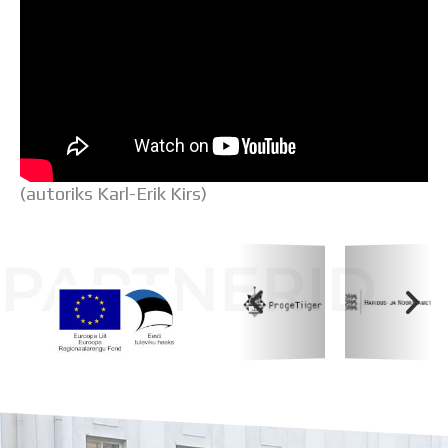
(autoriks Karl-Erik Kirs)
PARTNERID
Koolihoone valmimist rahastati Euroopa Liidu
Regionaalarengufondist