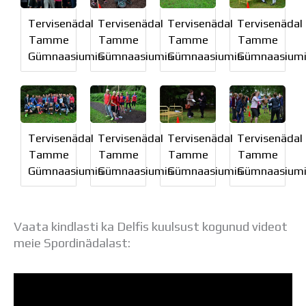
Distantsõpe
Tervisenädal
Tervisenädal
Tervisenädal
Tervisenädal
Kodukord
Tamme
Tamme
Tamme
Tamme
Projektid
ÜLDINFO
Gümnaasiumis
Gümnaasiumis
Gümnaasiumis
Gümnaasiumi
Sisseastumine
Meie kool
Dokumendid
Uudised
Tervisenädal
Tervisenädal
Tervisenädal
Tervisenädal
Lapsevanemale
Tamme
Tamme
Tamme
Tamme
Vilistlastele
Gümnaasiumis
Gümnaasiumis
Gümnaasiumis
Gümnaasiumi
Toitlustamine
Virtuaaltuur
Õpilasesindus
Kontaktid
Vaata kindlasti ka Delfis kuulsust kogunud videot
Tööpakkumised
meie Spordinädalast: