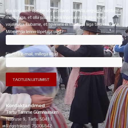
Kui oled meie õpilane või vilistlane, siis liitu aegsasti vilistlaste
meililistiga, et olla pärast kooli lõpetamist kursis kõige
vajalikuga. Lubame, et spämmi ei saada ja liiga tihti ei kirjuta.
Mitmenda lennu lõpetaja oled?
Sisesta e-mail, millega liitud
Kontaktandmed
Tartu Tamme Gümnaasium
Nooruse 9, Tartu 50411
Registrikood: 75006842