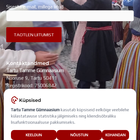
Sisesta e-mail, millega liitud
Kontaktandmed
Tartu Tamme Gümnaasium
Nooruse 9, Tartu 50411
Registrikood: 75006842
kool@tammegymnaasium.ee
Küpsised
KONTAKTID
Tartu Tamme Gümnaasium
kasutab küpsiseid eelkõige veebilehe
Search
Search
külastatavuse statistika jälgimiseks ning kliendisõbraliku
lisafunktsionaalsuse pakkumiseks.
Viimati muudetud: 7. august 2026
KEELDUN
NÕUSTUN
KOHANDAN