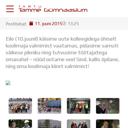
Skip
to
content
11. juuni 2015
13:25
Postitatud:
KESKKONNAD
Stuudium
Eile (10.juunil) käisime uute kolleegidega ühiselt
Postkast
koolimaja valmimist vaatamas, pidasime samuti
Drive
väikese pikniku ning tutvusime töötajatega
Tamme TV
omavahel – nüüd ootame veel Sind, kallis õpilane,
Tamme Leht
ning oma koolimaja kiiret valmimist!
Kooliraadio
Koorilaul
ÕPPETÖÖ
Tunniplaan
Aastaplaan
Õppekava
Ainepassid
Huviringid
Õpilastööd (UPT)