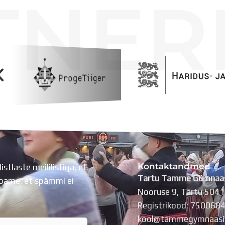
TNER
Kontaktandmed
listlaste meililistiga, et
Tartu Tamme Gümnaa
Lubame, et spämmi ei
Nooruse 9, Tartu 504
Registrikood: 750068
kool@tammegymnaasi