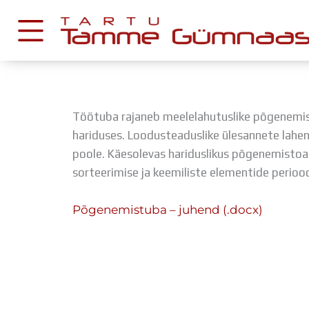
Skip
to
content
KESKKONNAD
Töötuba rajaneb meelelahutuslike põgenemi
Stuudium
hariduses. Loodusteaduslike ülesannete lahe
Postkast
poole. Käesolevas hariduslikus põgenemistoas
Drive
sorteerimise ja keemiliste elementide perio
Tamme TV
Põgenemistuba – juhend (.docx)
Tamme Leht
Kooliraadio
Koorilaul