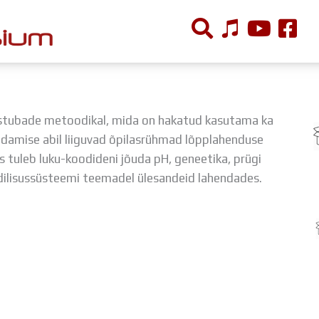
ÕPPETÖÖ
stubade metoodikal, mida on hakatud kasutama ka
Tunniplaan
ndamise abil liiguvad õpilasrühmad lõpplahenduse
Aastaplaan
 tuleb luku-koodideni jõuda pH, geneetika, prügi
Õppekava
odilisussüsteemi teemadel ülesandeid lahendades.
Ainepassid
Huviringid
Õpilastööd (UPT)
Distantsõpe
Kodukord
Projektid