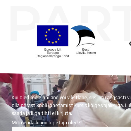
PAR
Koolihoone valmimist rahastati Euroopa Liidu Regionaalarengufondist
Kui oled meie õpilane või vilistlane, siis liitu aegsasti vi
olla pärast kooli lõpetamist kursis kõige vajalikuga. 
saada ja liiga tihti ei kirjuta.
Mitmenda lennu lõpetaja oled?