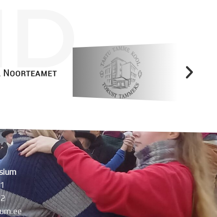
ID
Tööpakkumised
sium
11
42
um.ee