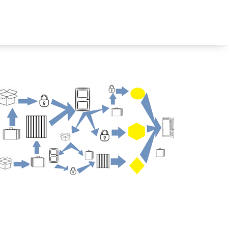
ÜLDINFO
Sisseastumine
Meie kool
Dokumendid
Uudised
Lapsevanemale
Vilistlastele
Toitlustamine
Virtuaaltuur
Õpilasesindus
Kontaktid