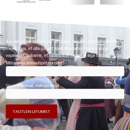
Koolihoone valmimist rahastati Euroopa Liidu
Regionaalarengufondist
Kui oled meie õpilane või vilistlane, siis liitu aegsasti vilistlaste
meililistiga, et olla pärast kooli lõpetamist kursis kõige
vajalikuga. Lubame, et spämmi ei saada ja liiga tihti ei kirjuta.
Mitmenda lennu lõpetaja oled?
Sisesta e-mail, millega liitud