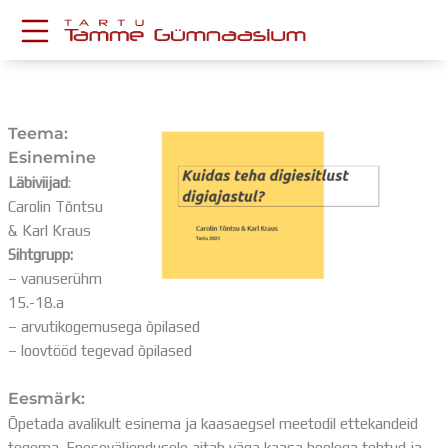
Skip
to
content
KESKKONNAD
Stuudium
Teema:
Postkast
Esinemine
Drive
Läbiviijad
:
Tamme TV
Carolin Tõntsu
Tamme Leht
& Karl Kraus
Kooliraadio
Sihtgrupp:
Koorilaul
– vanuserühm
ÕPPETÖÖ
15.-18.a
Tunniplaan
– arvutikogemusega õpilased
Aastaplaan
– loovtööd tegevad õpilased
Õppekava
Ainepassid
Eesmärk:
Huviringid
Õpetada avalikult esinema ja kaasaegsel meetodil ettekandeid
Õpilastööd (UPT)
tegema. Eneseväljendusele aitab väga kaasa hoolega tehtud ja