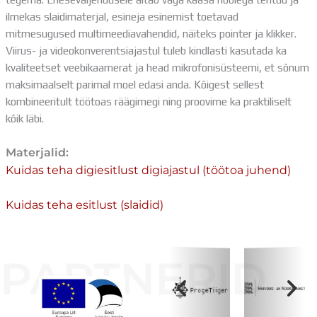
Distantsõpe
ilmekas slaidimaterjal, esineja esinemist toetavad
Kodukord
mitmesugused multimeediavahendid, näiteks pointer ja klikker.
Projektid
Viirus- ja videokonverentsiajastul tuleb kindlasti kasutada ka
ÜLDINFO
kvaliteetset veebikaamerat ja head mikrofonisüsteemi, et sõnum
Sisseastumine
maksimaalselt parimal moel edasi anda. Kõigest sellest
Meie kool
kombineeritult töötoas räägimegi ning proovime ka praktiliselt
Dokumendid
kõik läbi.
Uudised
Lapsevanemale
Materjalid:
Vilistlastele
Kuidas teha digiesitlust digiajastul (töötoa juhend)
Toitlustamine
Virtuaaltuur
Kuidas teha esitlust (slaidid)
Õpilasesindus
Kontaktid
Tööpakkumised
PARTNERID