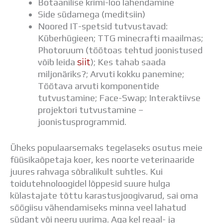
Botaanilise krimi-loo lahendamine
Side südamega (meditsiin)
Noored IT-spetsid tutvustavad:
Küberhügieen; TTG minecrafti maailmas;
Photoruum (töötoas tehtud joonistused
siit
võib leida
); Kes tahab saada
miljonäriks?; Arvuti kokku panemine;
Töötava arvuti komponentide
tutvustamine; Face-Swap; Interaktiivse
projektori tutvustamine –
joonistusprogrammid.
Üheks populaarsemaks tegelaseks osutus meie
füüsikaõpetaja koer, kes noorte veterinaaride
juures rahvaga sõbralikult suhtles. Kui
toidutehnoloogidel lõppesid suure hulga
külastajate tõttu karastusjoogivarud, sai oma
söögiisu vähendamiseks minna veel lahatud
südant või neeru uurima. Aga kel reaal- ja