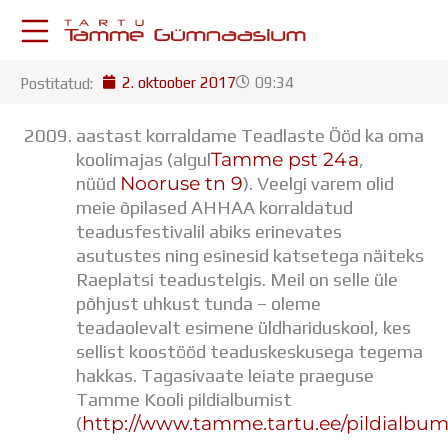
Skip
to
content
2. oktoober 2017
09:34
Postitatud:
KESKKONNAD
Stuudium
aastast korraldame Teadlaste Ööd ka oma
Postkast
Tamme pst 24a
koolimajas (algul
,
Drive
Nooruse tn 9
nüüd
). Veelgi varem olid
Tamme TV
meie õpilased AHHAA korraldatud
Tamme Leht
teadusfestivalil abiks erinevates
Kooliraadio
asutustes ning esinesid katsetega näiteks
Koorilaul
Raeplatsi teadustelgis. Meil on selle üle
ÕPPETÖÖ
põhjust uhkust tunda – oleme
Tunniplaan
teadaolevalt esimene üldhariduskool, kes
Aastaplaan
sellist koostööd teaduskeskusega tegema
Õppekava
hakkas. Tagasivaate leiate praeguse
Ainepassid
Tamme Kooli pildialbumist
Huviringid
http://www.tamme.tartu.ee/pildialbum
(
Õpilastööd (UPT)