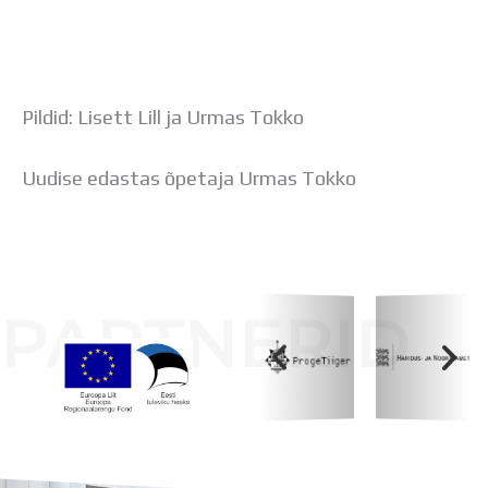
Pildid: Lisett Lill ja Urmas Tokko
Uudise edastas õpetaja Urmas Tokko
PARTNERID
Koolihoone valmimist rahastati Euroopa Liidu
Regionaalarengufondist