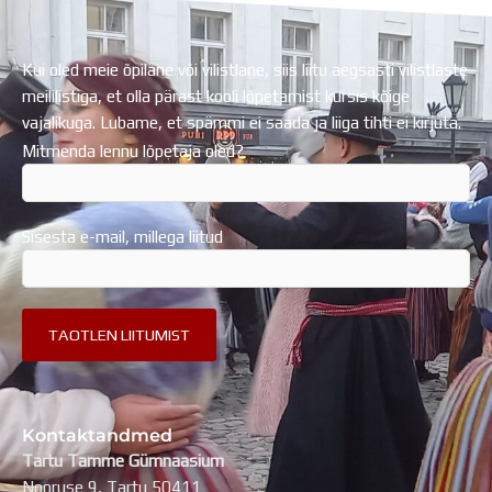
Kui oled meie õpilane või vilistlane, siis liitu aegsasti vilistlaste
meililistiga, et olla pärast kooli lõpetamist kursis kõige
vajalikuga. Lubame, et spämmi ei saada ja liiga tihti ei kirjuta.
Mitmenda lennu lõpetaja oled?
Sisesta e-mail, millega liitud
Kontaktandmed
Tartu Tamme Gümnaasium
Nooruse 9, Tartu 50411