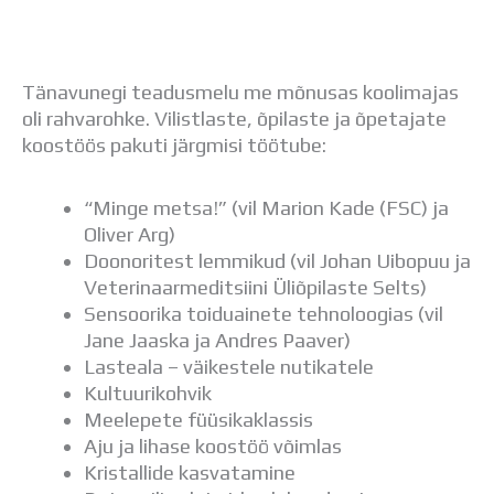
Distantsõpe
Kodukord
Projektid
ÜLDINFO
Tänavunegi teadusmelu me mõnusas koolimajas
oli rahvarohke. Vilistlaste, õpilaste ja õpetajate
Sisseastumine
koostöös pakuti järgmisi töötube:
Meie kool
Dokumendid
Uudised
“Minge metsa!” (vil Marion Kade (FSC) ja
Lapsevanemale
Oliver Arg)
Vilistlastele
Doonoritest lemmikud (vil Johan Uibopuu ja
Toitlustamine
Veterinaarmeditsiini Üliõpilaste Selts)
Virtuaaltuur
Sensoorika toiduainete tehnoloogias (vil
Õpilasesindus
Jane Jaaska ja Andres Paaver)
Kontaktid
Lasteala – väikestele nutikatele
Tööpakkumised
Kultuurikohvik
Meelepete füüsikaklassis
Aju ja lihase koostöö võimlas
Kristallide kasvatamine