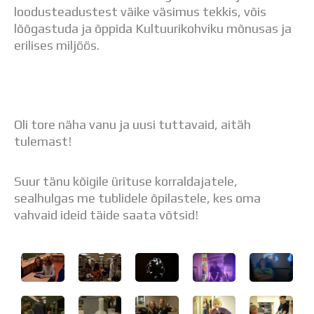
loodusteadustest väike väsimus tekkis, võis
lõõgastuda ja õppida Kultuurikohviku mõnusas ja
erilises miljöös.
Oli tore näha vanu ja uusi tuttavaid, aitäh
tulemast!
Suur tänu kõigile ürituse korraldajatele,
sealhulgas me tublidele õpilastele, kes oma
vahvaid ideid täide saata võtsid!