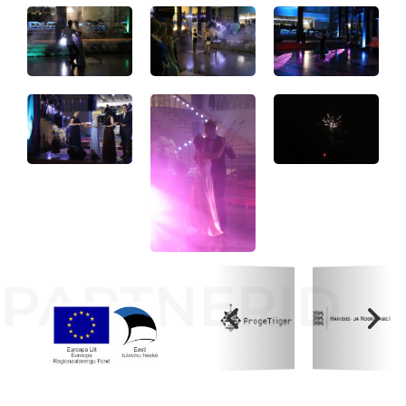
PARTNERID
Koolihoone valmimist rahastati Euroopa Liidu
Regionaalarengufondist