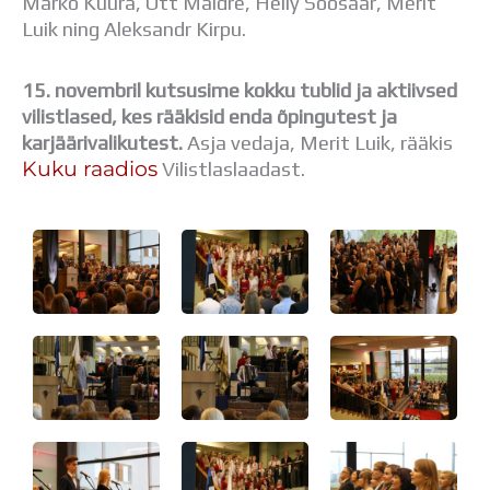
Marko Kuura, Ott Maidre, Heily Soosaar, Merit
Luik ning Aleksandr Kirpu.
15. novembril kutsusime kokku tublid ja aktiivsed
vilistlased, kes rä
äkisid enda õpingutest ja
karjäärivalikutest.
Asja vedaja, Merit Luik, rääkis
Kuku raadios
Vilistlaslaadast.