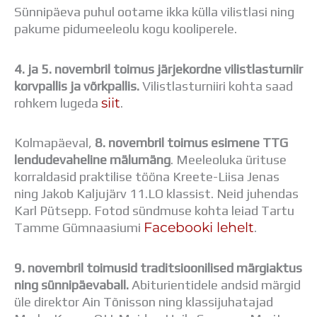
Distantsõpe
Sünnipäeva puhul ootame ikka külla vilistlasi ning
Kodukord
pakume pidumeeleolu kogu kooliperele.
Projektid
ÜLDINFO
4. ja 5. novembril toimus järjekordne vilistlasturniir
Sisseastumine
korvpallis ja võrkpallis.
Vilistlasturniiri kohta saad
Meie kool
siit
rohkem lugeda
.
Dokumendid
Uudised
Kolmapäeval,
8. novembril toimus esimene TTG
Lapsevanemale
lendudevaheline mälumäng
. Meeleoluka ürituse
Vilistlastele
korraldasid praktilise tööna Kreete-Liisa Jenas
Toitlustamine
ning Jakob Kaljujärv 11.LO klassist. Neid juhendas
Virtuaaltuur
Karl Pütsepp. Fotod sündmuse kohta leiad Tartu
Õpilasesindus
Facebooki lehelt
Tamme Gümnaasiumi
.
Kontaktid
Tööpakkumised
9. novembril toimusid traditsioonilised märgiaktus
ning sünnipäevaball.
Abiturientidele andsid märgid
üle direktor Ain Tõnisson ning klassijuhatajad