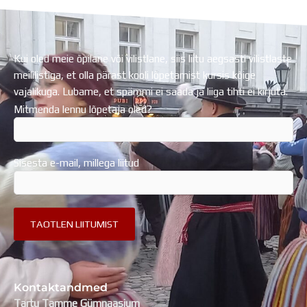
Kui oled meie õpilane või vilistlane, siis liitu aegsasti vilistlaste
meililistiga, et olla pärast kooli lõpetamist kursis kõige
vajalikuga. Lubame, et spämmi ei saada ja liiga tihti ei kirjuta.
Mitmenda lennu lõpetaja oled?
Sisesta e-mail, millega liitud
Kontaktandmed
Tartu Tamme Gümnaasium