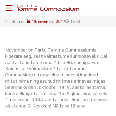
Skip
to
content
19. november 2017
18:43
Postitatud:
KESKKONNAD
Stuudium
Postkast
Drive
November on Tartu Tamme Gümnaasiumis
Tamme TV
kibekiire aeg, sest valmistume sünnipäevaks. Sel
Tamme Leht
aastal tähistame oma 73. ja 98. sünnipäeva.
Kooliraadio
Kuidas see võimalik on? Tartu Tamme
Koorilaul
Gümnaasium on oma eluaja jooksul kandnud
ÕPPETÖÖ
mitut nime ning asunud mitmes erinevas majas.
Tunniplaan
Seemneks oli 1. oktoobril 1919. aastal asutatud
Aastaplaan
kooli eelkäija Tartu Linna 16. Algkool ning võrseks
Õppekava
1. novembril 1944. aastal poistekoolina tegevust
Ainepassid
alustanud 6. Keskkool Näituse tänaval.
Huviringid
Õpilastööd (UPT)