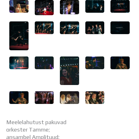
Distantsõpe
Kodukord
Projektid
ÜLDINFO
Sisseastumine
Meie kool
Dokumendid
Uudised
Lapsevanemale
Vilistlastele
Toitlustamine
Virtuaaltuur
Õpilasesindus
Kontaktid
Tööpakkumised
Meelelahutust pakuvad
orkester Tamme;
ansambel Amplituud;