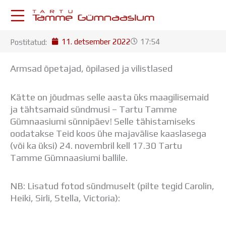
Skip
to
content
11. detsember 2022
17:54
Postitatud:
KESKKONNAD
Stuudium
Armsad õpetajad, õpilased ja vilistlased
Postkast
Drive
Kätte on jõudmas selle aasta üks maagilisemaid
Tamme TV
ja tähtsamaid sündmusi – Tartu Tamme
Tamme Leht
Gümnaasiumi sünnipäev! Selle tähistamiseks
Kooliraadio
oodatakse Teid koos ühe majavälise kaaslasega
Koorilaul
(või ka üksi) 24. novembril kell 17.30 Tartu
ÕPPETÖÖ
Tamme Gümnaasiumi ballile.
Tunniplaan
Aastaplaan
Õppekava
NB: Lisatud fotod sündmuselt (pilte tegid Carolin,
Ainepassid
Heiki, Sirli, Stella, Victoria):
Huviringid
Õpilastööd (UPT)