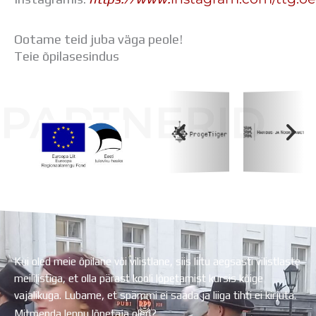
Ootame teid juba väga peole!
Teie õpilasesindus
PARTNERID
Koolihoone valmimist rahastati Euroopa Liidu
Regionaalarengufondist
Kui oled meie õpilane või vilistlane, siis liitu aegsasti vilistlaste
meililistiga, et olla pärast kooli lõpetamist kursis kõige
vajalikuga. Lubame, et spämmi ei saada ja liiga tihti ei kirjuta.
Mitmenda lennu lõpetaja oled?