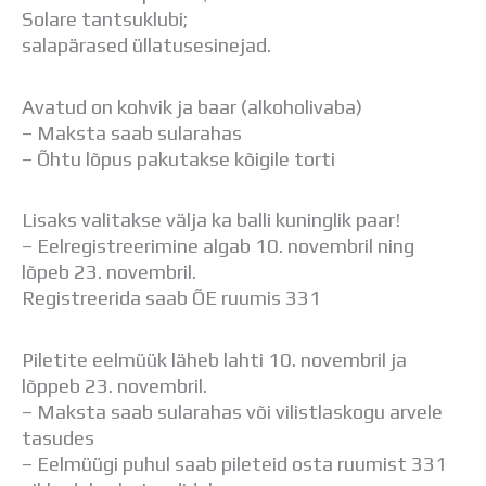
Solare tantsuklubi;
salapärased üllatusesinejad.
Avatud on kohvik ja baar (alkoholivaba)
– Maksta saab sularahas
– Õhtu lõpus pakutakse kõigile torti
Lisaks valitakse välja ka balli kuninglik paar!
– Eelregistreerimine algab 10. novembril ning
lõpeb 23. novembril.
Registreerida saab ÕE ruumis 331
Piletite eelmüük läheb lahti 10. novembril ja
lõppeb 23. novembril.
– Maksta saab sularahas või vilistlaskogu arvele
tasudes
– Eelmüügi puhul saab pileteid osta ruumist 331