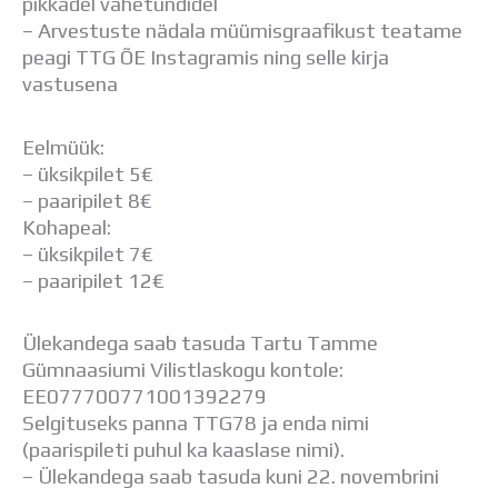
pikkadel vahetundidel
– Arvestuste nädala müümisgraafikust teatame
peagi TTG ÕE Instagramis ning selle kirja
vastusena
Eelmüük:
– üksikpilet 5€
– paaripilet 8€
Kohapeal:
– üksikpilet 7€
– paaripilet 12€
Ülekandega saab tasuda Tartu Tamme
Gümnaasiumi Vilistlaskogu kontole:
EE077700771001392279
Selgituseks panna TTG78 ja enda nimi
(paarispileti puhul ka kaaslase nimi).
– Ülekandega saab tasuda kuni 22. novembrini