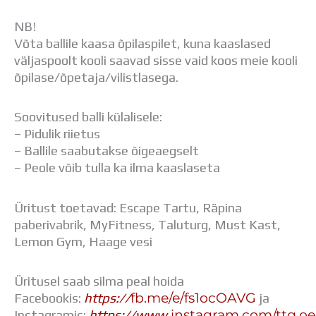
NB!
Võta ballile kaasa õpilaspilet, kuna kaaslased
väljaspoolt kooli saavad sisse vaid koos meie kooli
õpilase/õpetaja/vilistlasega.
Soovitused balli külalisele:
– Pidulik riietus
– Ballile saabutakse õigeaegselt
– Peole võib tulla ka ilma kaaslaseta
Üritust toetavad: Escape Tartu, Räpina
paberivabrik, MyFitness, Taluturg, Must Kast,
Lemon Gym, Haage vesi
Üritusel saab silma peal hoida
fb.me/e/fs1ocOAVG
Facebookis:
https://
ja
instagram.com/ttg.oe
Instagramis:
https://www.