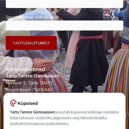
Sisesta e-mail, millega liitud
Kontaktandmed
Tartu Tamme Gümnaasium
Nooruse 9, Tartu 50411
Registrikood: 75006842
kool@tammegymnaasium.ee
Küpsised
KONTAKTID
Tartu Tamme Gümnaasium
kasutab küpsiseid eelkõige veebilehe
Search
Search
külastatavuse statistika jälgimiseks ning kliendisõbraliku
lisafunktsionaalsuse pakkumiseks.
Viimati muudetud: 7. august 2026