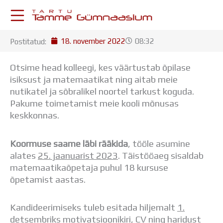
Skip
to
content
18. november 2022
08:32
Postitatud:
KESKKONNAD
Stuudium
Otsime head kolleegi, kes väärtustab õpilase
Postkast
isiksust ja matemaatikat ning aitab meie
Drive
nutikatel ja sõbralikel noortel tarkust koguda.
Tamme TV
Pakume toimetamist meie kooli mõnusas
Tamme Leht
keskkonnas.
Kooliraadio
Koorilaul
Koormuse saame läbi rääkida
, tööle asumine
ÕPPETÖÖ
alates
25. jaanuarist 2023
. Täistööaeg sisaldab
Tunniplaan
matemaatikaõpetaja puhul 18 kursuse
Aastaplaan
õpetamist aastas.
Õppekava
Ainepassid
Huviringid
Kandideerimiseks tuleb esitada hiljemalt
1.
Õpilastööd (UPT)
detsembriks
motivatsioonikiri, CV ning haridust