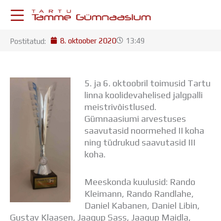
Skip
to
content
8. oktoober 2020
13:49
Postitatud:
KESKKONNAD
Stuudium
Postkast
Drive
5. ja 6. oktoobril toimusid Tartu
linna koolidevahelised jalgpalli
Tamme TV
meistrivõistlused.
Tamme Leht
Gümnaasiumi arvestuses
Kooliraadio
saavutasid noormehed II koha
Koorilaul
ning tüdrukud saavutasid III
ÕPPETÖÖ
koha.
Tunniplaan
Aastaplaan
Õppekava
Meeskonda kuulusid: Rando
Ainepassid
Kleimann, Rando Randlahe,
Huviringid
Daniel Kabanen, Daniel Libin,
Õpilastööd (UPT)
Gustav Klaasen, Jaagup Sass, Jaagup Maidla,