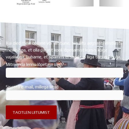
Koolihoone valmimist rahastati Euroopa Liidu
Regionaalarengufondist
Kui oled meie õpilane või vilistlane, siis liitu aegsasti vilistlaste
meililistiga, et olla pärast kooli lõpetamist kursis kõige
vajalikuga. Lubame, et spämmi ei saada ja liiga tihti ei kirjuta.
Mitmenda lennu lõpetaja oled?
Sisesta e-mail, millega liitud