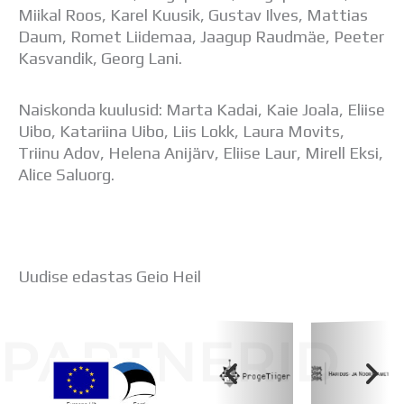
Distantsõpe
Miikal Roos, Karel Kuusik, Gustav Ilves, Mattias
Kodukord
Daum, Romet Liidemaa, Jaagup Raudmäe, Peeter
Projektid
Kasvandik, Georg Lani.
ÜLDINFO
Sisseastumine
Naiskonda kuulusid: Marta Kadai, Kaie Joala, Eliise
Meie kool
Uibo, Katariina Uibo, Liis Lokk, Laura Movits,
Dokumendid
Triinu Adov, Helena Anijärv, Eliise Laur, Mirell Eksi,
Uudised
Alice Saluorg.
Lapsevanemale
Vilistlastele
Toitlustamine
Virtuaaltuur
Õpilasesindus
Uudise edastas Geio Heil
Kontaktid
Tööpakkumised
PARTNERID