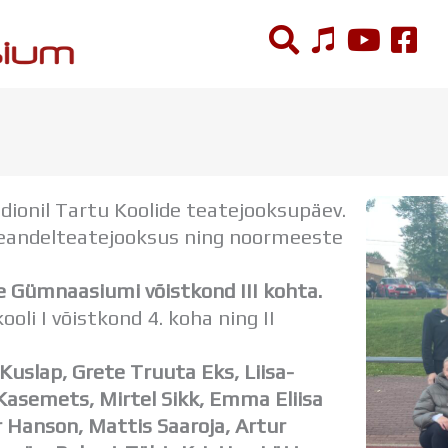
ÕPPETÖÖ
Tunniplaan
ionil Tartu Koolide teatejooksupäev.
Aastaplaan
andelteatejooksus ning noormeeste
Õppekava
Ainepassid
Gümnaasiumi võistkond III kohta.
Huviringid
i I võistkond 4. koha ning II
Õpilastööd (UPT)
Distantsõpe
Kuslap, Grete Truuta Eks, Liisa-
Kodukord
l Kasemets, Mirtel Sikk, Emma Eliisa
Projektid
r Hanson, Mattis Saaroja, Artur