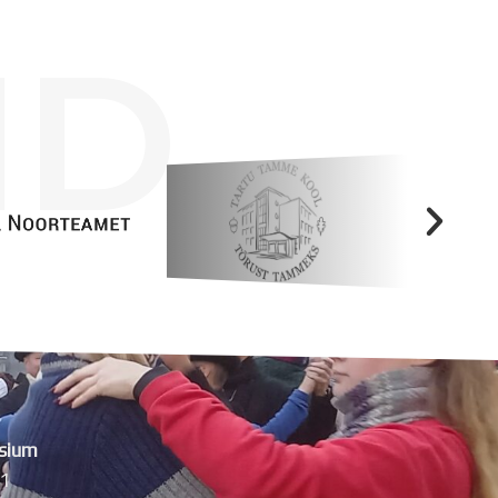
ID
sium
11