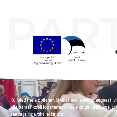
PAR
Koolihoone valmimist rahastati Euroopa Liidu Regionaalarengufondist
Kui oled meie õpilane või vilistlane, siis liitu aegsasti vi
olla pärast kooli lõpetamist kursis kõige vajalikuga. 
saada ja liiga tihti ei kirjuta.