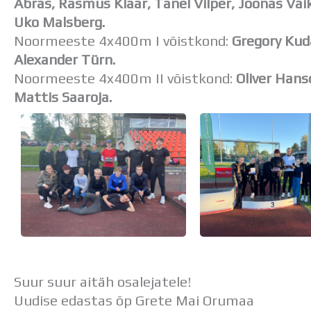
Abras, Rasmus Klaar, Tanel Vilper, Joonas Vai
Uko Malsberg.
Noormeeste 4x400m I võistkond:
Gregory Kuda
Alexander Türn.
Noormeeste 4x400m II võistkond:
Oliver Hans
Mattis Saaroja.
Suur suur aitäh osalejatele!
Uudise edastas õp Grete Mai Orumaa