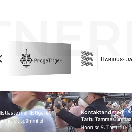
TNER
Kontaktandmed
listlaste meililistiga, et
Tartu Tamme Gümnaa
Lubame, et spämmi ei
Nooruse 9, Tartu 504