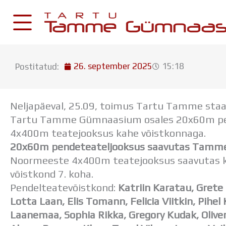
Skip
to
content
26. september 2025
15:18
Postitatud:
KESKKONNAD
Stuudium
Neljapäeval, 25.09, toimus Tartu Tamme staad
Postkast
Tartu Tamme Gümnaasium osales 20x60m pe
Drive
4x400m teatejooksus kahe võistkonnaga.
20x60m pendeteateljooksus saavutas Tamme 
Tamme TV
Noormeeste 4x400m teatejooksus saavutas kool
Tamme Leht
võistkond 7. koha.
Kooliraadio
Pendelteatevõistkond:
Katriin Karatau, Grete 
Koorilaul
Lotta Laan, Elis Tomann, Felicia Viitkin, Pihe
Laanemaa, Sophia Rikka, Gregory Kudak, Olive