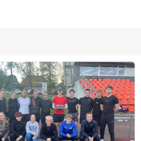
ÜLDINFO
Sisseastumine
Meie kool
Dokumendid
Uudised
Lapsevanemale
Vilistlastele
Toitlustamine
Virtuaaltuur
Õpilasesindus
Kontaktid