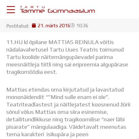
Skip
to
content
21. märts 2016
10:36
Postitatud:
KESKKONNAD
Stuudium
11.HU kl õpilane MATTIAS REINULA võitis
Postkast
nädalavahetusel Tartu Uues Teatris toimunud
Drive
Tartu koolide näitemängupäevadel parima
Tamme TV
meesnäitleja tiitli ning sai eripreemia
algupärase
Tamme Leht
tragikomöödia eest.
Kooliraadio
Koorilaul
Mattias etendas oma kirjutatud ja lavastatud
ÕPPETÖÖ
mononäidendit “”Mind sulle enam ei ole”.
Tunniplaan
Teatriteadlastest ja näitlejatest koosnenud žürii
Aastaplaan
sõnul võlus Mattias oma siira esinemise,
Õppekava
detailitundlikkuse ning tragikoomilise “naer läbi
Ainepassid
pisarate” mängulaadiga. Väidetavalt meenutas
Huviringid
tema karakteri isikupära ja peen
Õpilastööd (UPT)