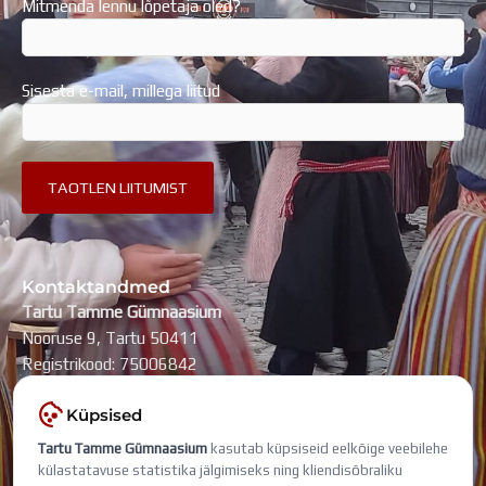
Mitmenda lennu lõpetaja oled?
Sisesta e-mail, millega liitud
Kontaktandmed
Tartu Tamme Gümnaasium
Nooruse 9, Tartu 50411
Registrikood: 75006842
kool@tammegymnaasium.ee
Küpsised
KONTAKTID
Tartu Tamme Gümnaasium
kasutab küpsiseid eelkõige veebilehe
Search
Search
külastatavuse statistika jälgimiseks ning kliendisõbraliku