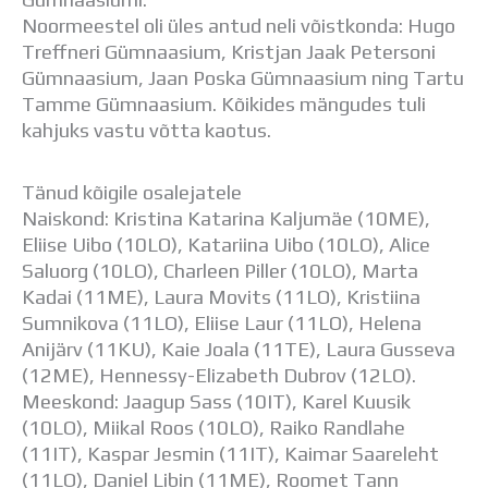
Distantsõpe
Noormeestel oli üles antud neli võistkonda: Hugo
Kodukord
Treffneri Gümnaasium, Kristjan Jaak Petersoni
Projektid
Gümnaasium, Jaan Poska Gümnaasium ning Tartu
ÜLDINFO
Tamme Gümnaasium. Kõikides mängudes tuli
Sisseastumine
kahjuks vastu võtta kaotus.
Meie kool
Dokumendid
Tänud kõigile osalejatele
Uudised
Naiskond: Kristina Katarina Kaljumäe (10ME),
Lapsevanemale
Eliise Uibo (10LO), Katariina Uibo (10LO), Alice
Vilistlastele
Saluorg (10LO), Charleen Piller (10LO), Marta
Toitlustamine
Kadai (11ME), Laura Movits (11LO), Kristiina
Virtuaaltuur
Sumnikova (11LO), Eliise Laur (11LO), Helena
Õpilasesindus
Anijärv (11KU), Kaie Joala (11TE), Laura Gusseva
Kontaktid
(12ME), Hennessy-Elizabeth Dubrov (12LO).
Tööpakkumised
Meeskond: Jaagup Sass (10IT), Karel Kuusik
(10LO), Miikal Roos (10LO), Raiko Randlahe
(11IT), Kaspar Jesmin (11IT), Kaimar Saareleht
(11LO), Daniel Libin (11ME), Roomet Tann