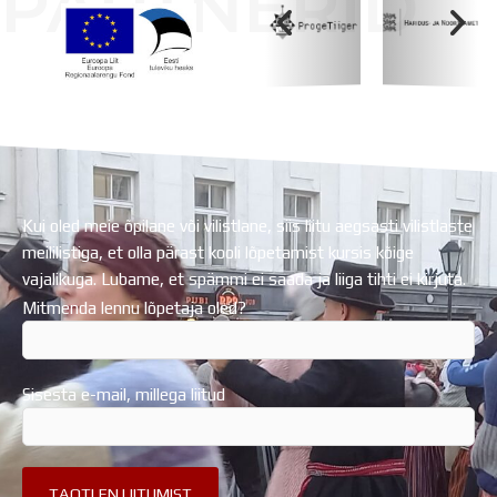
PARTNERID
Koolihoone valmimist rahastati Euroopa Liidu
Regionaalarengufondist
Kui oled meie õpilane või vilistlane, siis liitu aegsasti vilistlaste
meililistiga, et olla pärast kooli lõpetamist kursis kõige
vajalikuga. Lubame, et spämmi ei saada ja liiga tihti ei kirjuta.
Mitmenda lennu lõpetaja oled?
Sisesta e-mail, millega liitud