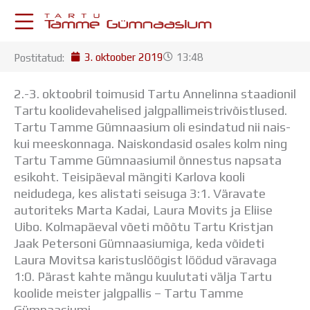
Skip
to
content
3. oktoober 2019
13:48
Postitatud:
KESKKONNAD
Stuudium
2.-3. oktoobril toimusid Tartu Annelinna staadionil
Postkast
Tartu koolidevahelised jalgpallimeistrivõistlused.
Drive
Tartu Tamme Gümnaasium oli esindatud nii nais-
Tamme TV
kui meeskonnaga. Naiskondasid osales kolm ning
Tamme Leht
Tartu Tamme Gümnaasiumil õnnestus napsata
Kooliraadio
esikoht.
Teisipäeval mängiti Karlova kooli
Koorilaul
neidudega, kes alistati seisuga 3:1. Väravate
ÕPPETÖÖ
autoriteks Marta Kadai, Laura Movits ja Eliise
Tunniplaan
Uibo. Kolmapäeval võeti mõõtu Tartu Kristjan
Aastaplaan
Jaak Petersoni Gümnaasiumiga, keda võideti
Õppekava
Laura Movitsa karistuslöögist löödud väravaga
Ainepassid
1:0. Pärast kahte mängu kuulutati välja Tartu
Huviringid
koolide meister jalgpallis – Tartu Tamme
Õpilastööd (UPT)
Gümnaasiumi.