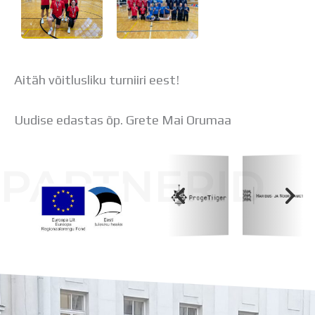
Aitäh võitlusliku turniiri eest!
Uudise edastas õp. Grete Mai Orumaa
PARTNERID
Koolihoone valmimist rahastati Euroopa Liidu
Regionaalarengufondist