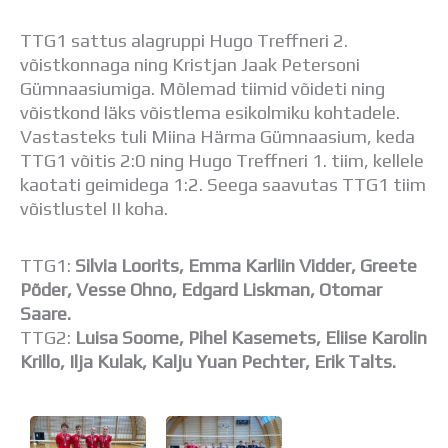
Distantsõpe
Kodukord
TTG1 sattus alagruppi Hugo Treffneri 2.
Projektid
võistkonnaga ning Kristjan Jaak Petersoni
ÜLDINFO
Gümnaasiumiga. Mõlemad tiimid võideti ning
Sisseastumine
võistkond läks võistlema esikolmiku kohtadele.
Meie kool
Vastasteks tuli Miina Härma Gümnaasium, keda
Dokumendid
TTG1 võitis 2:0 ning Hugo Treffneri 1. tiim, kellele
Uudised
kaotati geimidega 1:2. Seega saavutas TTG1 tiim
Lapsevanemale
võistlustel II koha.
Vilistlastele
Toitlustamine
TTG1:
Silvia Loorits, Emma Karliin Vidder, Greete
Virtuaaltuur
Põder, Vesse Ohno, Edgard Liskman, Otomar
Õpilasesindus
Saare.
Kontaktid
TTG2:
Luisa Soome, Pihel Kasemets, Eliise Karolin
Tööpakkumised
Krillo, Ilja Kulak, Kalju Yuan Pechter, Erik Talts.