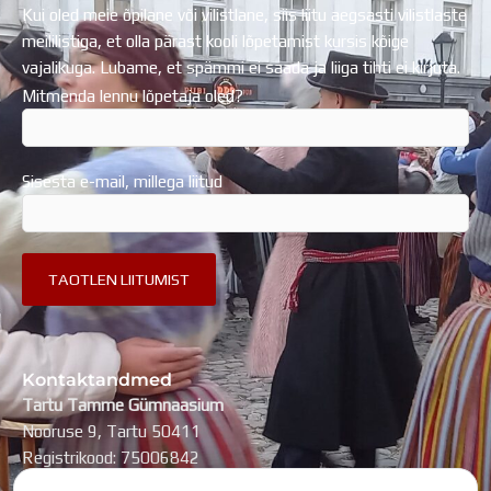
Kui oled meie õpilane või vilistlane, siis liitu aegsasti vilistlaste
meililistiga, et olla pärast kooli lõpetamist kursis kõige
vajalikuga. Lubame, et spämmi ei saada ja liiga tihti ei kirjuta.
Mitmenda lennu lõpetaja oled?
Sisesta e-mail, millega liitud
Kontaktandmed
Tartu Tamme Gümnaasium
Nooruse 9, Tartu 50411
Registrikood: 75006842
kool@tammegymnaasium.ee