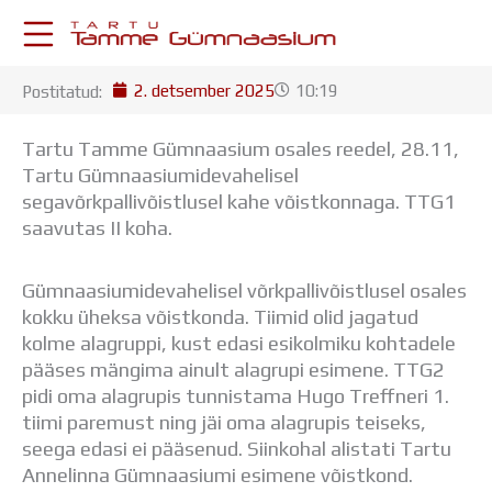
Skip
to
content
2. detsember 2025
10:19
Postitatud:
KESKKONNAD
Stuudium
Tartu Tamme Gümnaasium osales reedel, 28.11,
Postkast
Tartu Gümnaasiumidevahelisel
Drive
segavõrkpallivõistlusel kahe võistkonnaga. TTG1
Tamme TV
saavutas II koha.
Tamme Leht
Kooliraadio
Gümnaasiumidevahelisel võrkpallivõistlusel osales
Koorilaul
kokku üheksa võistkonda. Tiimid olid jagatud
ÕPPETÖÖ
kolme alagruppi, kust edasi esikolmiku kohtadele
Tunniplaan
pääses mängima ainult alagrupi esimene. TTG2
Aastaplaan
pidi oma alagrupis tunnistama Hugo Treffneri 1.
Õppekava
tiimi paremust ning jäi oma alagrupis teiseks,
Ainepassid
seega edasi ei pääsenud. Siinkohal alistati Tartu
Huviringid
Annelinna Gümnaasiumi esimene võistkond.
Õpilastööd (UPT)