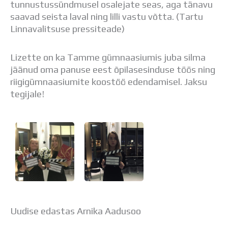
tunnustussündmusel osalejate seas, aga tänavu
Distantsõpe
saavad seista laval ning lilli vastu võtta. (Tartu
Kodukord
Linnavalitsuse pressiteade)
Projektid
ÜLDINFO
Sisseastumine
Lizette on ka Tamme gümnaasiumis juba silma
Meie kool
jäänud oma panuse eest õpilasesinduse töös ning
Dokumendid
riigigümnaasiumite koostöö edendamisel. Jaksu
Uudised
tegijale!
Lapsevanemale
Vilistlastele
Toitlustamine
Virtuaaltuur
Õpilasesindus
Kontaktid
Tööpakkumised
Uudise edastas Arnika Aadusoo