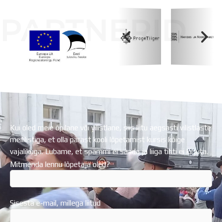
PARTNERID
Koolihoone valmimist rahastati Euroopa Liidu
Regionaalarengufondist
Kui oled meie õpilane või vilistlane, siis liitu aegsasti vilistlaste
meililistiga, et olla pärast kooli lõpetamist kursis kõige
vajalikuga. Lubame, et spämmi ei saada ja liiga tihti ei kirjuta.
Mitmenda lennu lõpetaja oled?
Sisesta e-mail, millega liitud