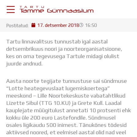
Skip
to
content
17. detsember 2018
16:50
Postitatud:
KESKKONNAD
Stuudium
Tartu linnavalitsus tunnustab igal aastal
Postkast
detsembrikuus noori ja noorteorganisatsioone,
Drive
kes on oma tegevusega Tartule midagi olulist
Tamme TV
juurde andnud.
Tamme Leht
Kooliraadio
Aasta noorte tegijate tunnustuse sai sündmuse
Koorilaul
“Lotte heategevuslaat lugemiskoertega”
ÕPPETÖÖ
meeskond – Lille Noortekeskuste vabatahtlikud
Tunniplaan
Lizette Sibul (TTG 10.KU) ja Grete Kull. Laadal
Aastaplaan
kauplejate müügitulust annetati 10 protsenti ehk
Õppekava
kokku üle 200 euro Lastefondile. Sündmusel
Ainepassid
osales ligikaudu 500 inimest. Tänukõnes tõdesid
Huviringid
aktiivsed noored, et eelmisel aastal olid nad veel
Õpilastööd (UPT)