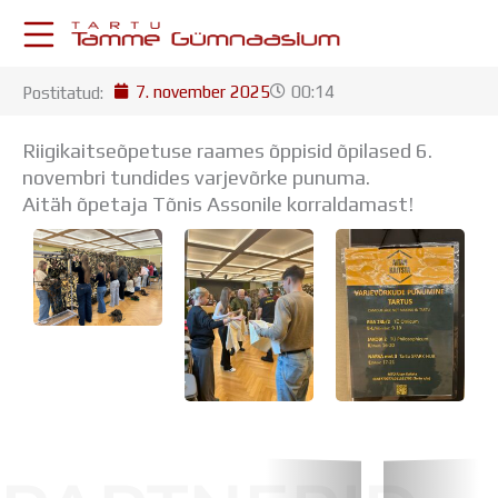
Skip
to
content
7. november 2025
00:14
Postitatud:
KESKKONNAD
Stuudium
Riigikaitseõpetuse raames õppisid õpilased 6.
Postkast
novembri tundides varjevõrke punuma.
Drive
Aitäh õpetaja Tõnis Assonile korraldamast!
Tamme TV
Tamme Leht
Kooliraadio
Koorilaul
ÕPPETÖÖ
Tunniplaan
Aastaplaan
Õppekava
Ainepassid
Huviringid
Õpilastööd (UPT)