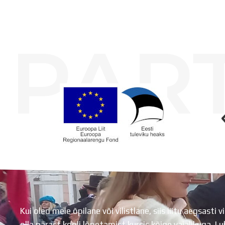
PAR
Koolihoone valmimist rahastati Euroopa Liidu Regionaalarengufondist
Kui oled meie õpilane või vilistlane, siis liitu aegsasti vi
olla pärast kooli lõpetamist kursis kõige vajalikuga. 