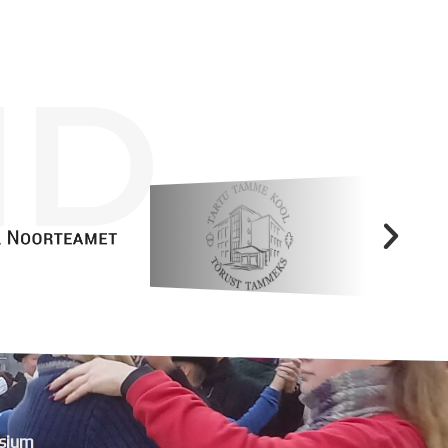
ID
sium