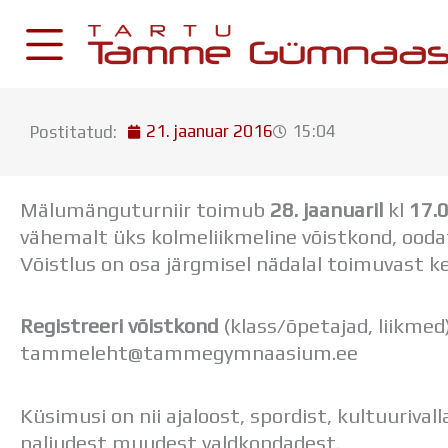
Skip
to
content
21. jaanuar 2016
15:04
Postitatud:
KESKKONNAD
Stuudium
Mälumänguturniir toimub
28. jaanuaril
kl
17.
Postkast
vähemalt üks kolmeliikmeline võistkond, oodat
Drive
Võistlus on osa järgmisel nädalal toimuvast 
Tamme TV
Registreeri võistkond
(klass/õpetajad, liikmed
Tamme Leht
tammeleht@tammegymnaasium.ee
Kooliraadio
Koorilaul
Küsimusi on nii ajaloost, spordist, kultuurival
paljudest muudest valdkondadest.