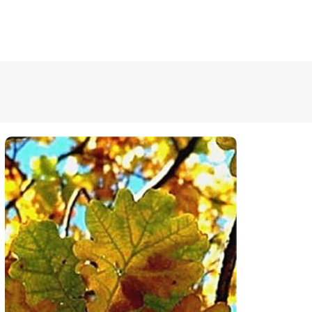
ÜLDINFO
Sisseastumine
Meie kool
Dokumendid
Uudised
Lapsevanemale
Vilistlastele
Toitlustamine
Virtuaaltuur
Õpilasesindus
Kontaktid