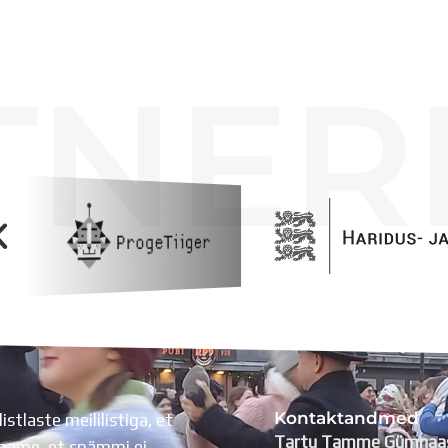
TNER
Kontaktandmed
listlaste meililistiga, et
Tartu Tamme Gümnaa
Lubame, et spämmi ei