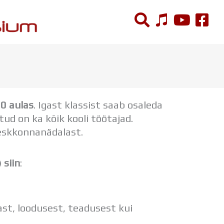
ÕPPETÖÖ
Tunniplaan
00
aulas
.
Igast klassist saab osaleda
Aastaplaan
ud on ka kõik kooli töötajad.
Õppekava
keskkonnanädalast.
Ainepassid
Huviringid
Õpilastööd (UPT)
)
siin
:
Distantsõpe
Kodukord
Projektid
last, loodusest, teadusest kui