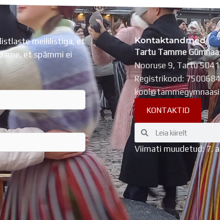
Kontaktandmed
listlaste meililistiga, et
Tartu Tamme Gümnaa
Lubame, et spämmi ei
Nooruse 9, Tartu 504
Registrikood: 750068
kool@tammegymnaasi
KONTAKTID
Search
Search
Viimati muudetud: 7. 