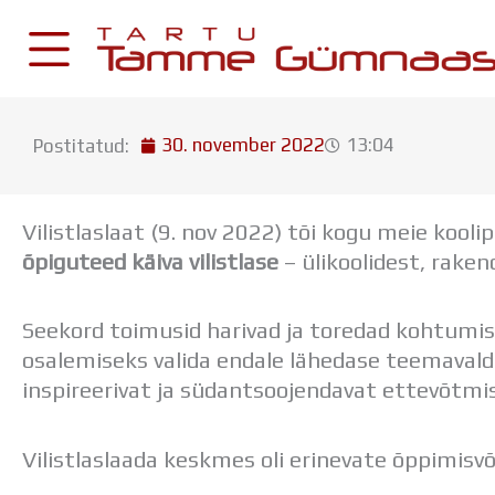
Skip
to
content
30. november 2022
13:04
Postitatud:
KESKKONNAD
Stuudium
Vilistlaslaat (9. nov 2022) tõi kogu meie kool
Postkast
õpiguteed käiva vilistlase
– ülikoolidest, rake
Drive
Seekord toimusid harivad ja toredad kohtumised
Tamme TV
osalemiseks valida endale lähedase teemavald
Tamme Leht
inspireerivat ja südantsoojendavat ettevõtmi
Kooliraadio
Koorilaul
Vilistlaslaada keskmes oli erinevate õppimis