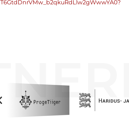
rs/1w7T6GtdDnrVMw_b2qkuRdLlw2gWwwYA0?
TNER