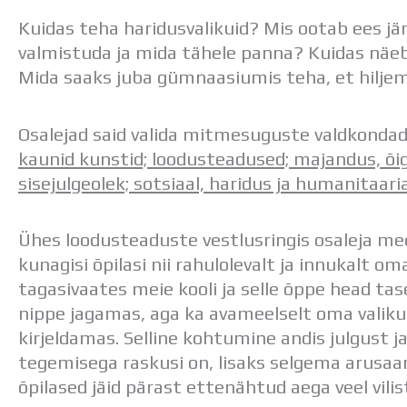
Kuidas teha haridusvalikuid? Mis ootab ees jä
valmistuda ja mida tähele panna? Kuidas näeb
Mida saaks juba gümnaasiumis teha, et hilje
Osalejad said valida mitmesuguste valdkondad
kaunid kunstid; loodusteadused; majandus, õ
sisejulgeolek; sotsiaal, haridus ja humanitaaria
Ühes loodusteaduste vestlusringis osaleja me
kunagisi õpilasi nii rahulolevalt ja innukalt o
tagasivaates meie kooli ja selle õppe head tas
nippe jagamas, aga ka avameelselt oma valiku
kirjeldamas. Selline kohtumine andis julgust ja
tegemisega raskusi on, lisaks selgema arusa
õpilased jäid pärast ettenähtud aega veel vili