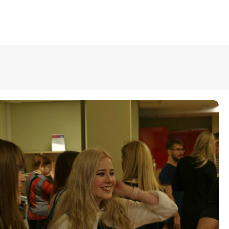
ÜLDINFO
Sisseastumine
Meie kool
Dokumendid
Uudised
Lapsevanemale
Vilistlastele
Toitlustamine
Virtuaaltuur
Õpilasesindus
Kontaktid