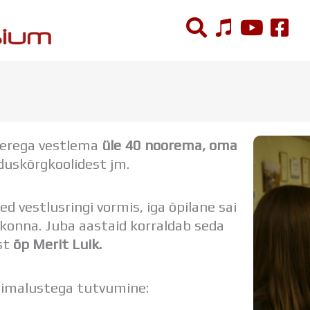
ÕPPETÖÖ
Tunniplaan
iperega vestlema
üle 40 noorema, oma
Aastaplaan
nduskõrgkoolidest jm.
Õppekava
Ainepassid
Huviringid
 vestlusringi vormis, iga õpilane sai
Õpilastööd (UPT)
konna. Juba aastaid korraldab seda
Distantsõpe
st
õp Merit Luik.
Kodukord
Projektid
võimalustega tutvumine: