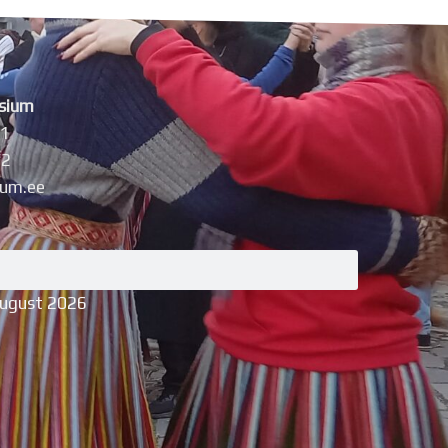
sium
11
42
um.ee
august 2026