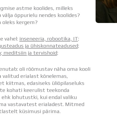
rgmise astme koolides, milleks
 välja õppurielu nendes koolides?
m oleks kergem?
e vahel:
inseneeria, robootika, IT;
igusteadus ja ühiskonnateadused;
; meditsiin ja tervishoid;
enutab: oli rõõmustav näha oma kooli
ma valitud erialast kõnelemas,
et kiitmas, edasiseks üliõpilaseluks
te kohati keerulist teekonda
 ehk lohutustki, kui endal valiku
ama vastavatest erialadest. Mitmed
stlastelt küsimusi pärima.