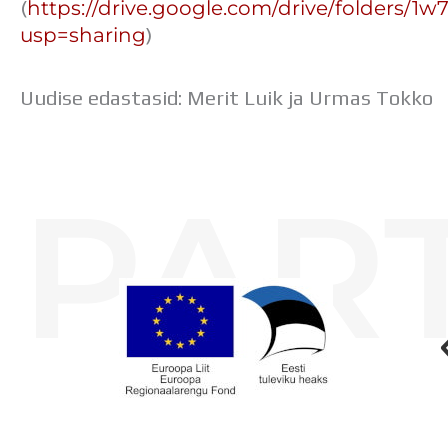
https://drive.google.com/drive/folde
(
usp=sharing
)
Uudise edastasid: Merit Luik ja Urmas Tokko
PAR
Koolihoone valmimist rahastati Euroopa Liidu Regionaalarengufondist