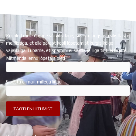
Regionaalarengufondist
Kui oled meie õpilane või vilistlane, siis liitu aegsasti vilistlaste
meililistiga, et olla pärast kooli lõpetamist kursis kõige
vajalikuga. Lubame, et spämmi ei saada ja liiga tihti ei kirjuta.
Mitmenda lennu lõpetaja oled?
Sisesta e-mail, millega liitud