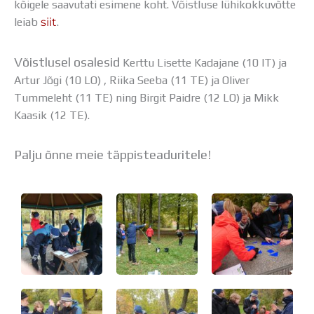
kõigele saavutati esimene koht. Võistluse lühikokkuvõtte
Distantsõpe
leiab
siit
.
Kodukord
Projektid
ÜLDINFO
Võistlusel osalesid
Kerttu Lisette Kadajane (10 IT) ja
Sisseastumine
Artur Jõgi (10 LO) , Riika Seeba (11 TE) ja Oliver
Meie kool
Tummeleht (11 TE) ning Birgit Paidre (12 LO) ja Mikk
Dokumendid
Kaasik (12 TE).
Uudised
Lapsevanemale
Palju õnne meie täppisteaduritele!
Vilistlastele
Toitlustamine
Virtuaaltuur
Õpilasesindus
Kontaktid
Tööpakkumised