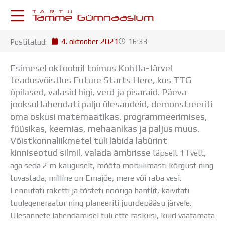
Skip
to
content
4. oktoober 2021
16:33
Postitatud:
KESKKONNAD
Stuudium
Esimesel oktoobril toimus Kohtla-Järvel
Postkast
teadusvõistlus Future Starts Here, kus TTG
Drive
õpilased, valasid higi, verd ja pisaraid.
Päeva
Tamme TV
jooksul lahendati palju ülesandeid, demonstreeriti
Tamme Leht
oma oskusi matemaatikas, programmeerimises,
Kooliraadio
füüsikas, keemias, mehaanikas ja paljus muus.
Koorilaul
Võistkonnaliikmetel tuli läbida labürint
ÕPPETÖÖ
kinniseotud silmil, valada ämbrisse
täpselt 1 l vett,
Tunniplaan
aga seda
2 m kauguselt, mõõta mobiilimasti kõrgust ning
Aastaplaan
tuvastada, milline on Emajõe, mere või raba vesi.
Õppekava
Lennutati raketti ja tõsteti nööriga hantlit, käivitati
Ainepassid
tuulegeneraator ning planeeriti juurdepääsu järvele.
Huviringid
Ülesannete lahendamisel
tuli ette raskusi, kuid vaatamata
Õpilastööd (UPT)