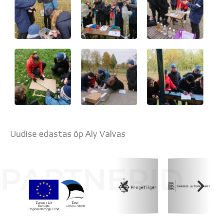
Uudise edastas õp Aly Valvas
PARTNERID
Koolihoone valmimist rahastati Euroopa Liidu