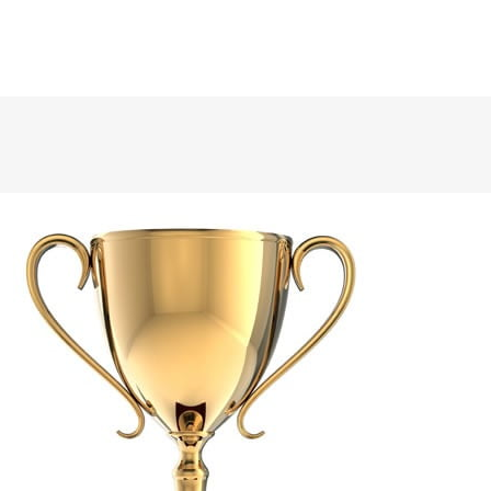
ÜLDINFO
Sisseastumine
Meie kool
Dokumendid
Uudised
Lapsevanemale
Vilistlastele
Toitlustamine
Virtuaaltuur
Õpilasesindus
Kontaktid