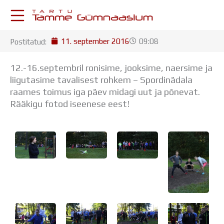
Skip
to
content
11. september 2016
09:08
Postitatud:
KESKKONNAD
Stuudium
12.-16.septembril ronisime, jooksime, naersime ja
Postkast
liigutasime tavalisest rohkem – Spordinädala
Drive
raames toimus iga päev midagi uut ja põnevat.
Tamme TV
Rääkigu fotod iseenese eest!
Tamme Leht
Kooliraadio
Koorilaul
ÕPPETÖÖ
Tunniplaan
Aastaplaan
Õppekava
Ainepassid
Huviringid
Õpilastööd (UPT)