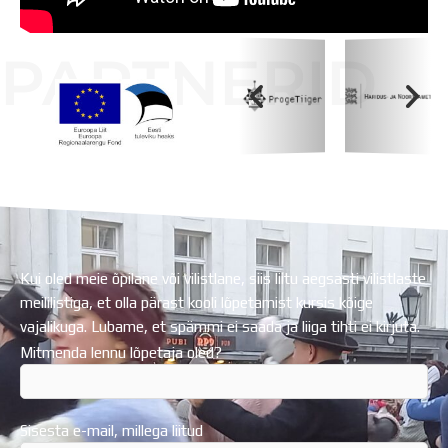
PARTNERID
Koolihoone valmimist rahastati Euroopa Liidu
Regionaalarengufondist
Kui oled meie õpilane või vilistlane, siis liitu aegsasti vilistlaste
meililistiga, et olla pärast kooli lõpetamist kursis kõige
vajalikuga. Lubame, et spämmi ei saada ja liiga tihti ei kirjuta.
Mitmenda lennu lõpetaja oled?
Sisesta e-mail, millega liitud