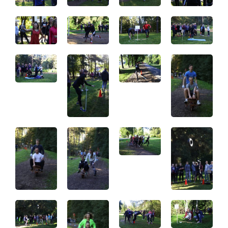
Distantsõpe
Kodukord
Projektid
ÜLDINFO
Sisseastumine
Meie kool
Dokumendid
Uudised
Lapsevanemale
Vilistlastele
Toitlustamine
Virtuaaltuur
Õpilasesindus
Kontaktid
Tööpakkumised