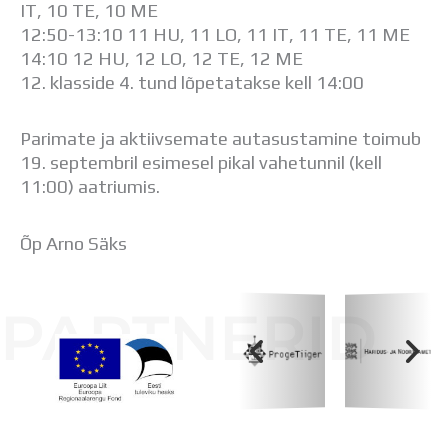
IT, 10 TE, 10 ME
12:50-13:10 11 HU, 11 LO, 11 IT, 11 TE, 11 ME
14:10 12 HU, 12 LO, 12 TE, 12 ME
12. klasside 4. tund lõpetatakse kell 14:00
Parimate ja aktiivsemate autasustamine toimub
19. septembril esimesel pikal vahetunnil (kell
11:00) aatriumis.
Õp Arno Säks
PARTNERID
Koolihoone valmimist rahastati Euroopa Liidu
Regionaalarengufondist