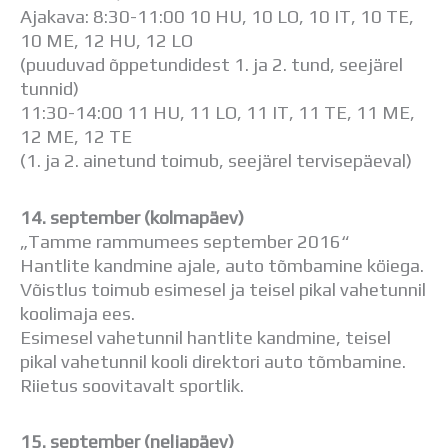
Distantsõpe
Ajakava: 8:30-11:00 10 HU, 10 LO, 10 IT, 10 TE,
Kodukord
10 ME, 12 HU, 12 LO
Projektid
(puuduvad õppetundidest 1. ja 2. tund, seejärel
ÜLDINFO
tunnid)
Sisseastumine
11:30-14:00 11 HU, 11 LO, 11 IT, 11 TE, 11 ME,
Meie kool
12 ME, 12 TE
Dokumendid
(1. ja 2. ainetund toimub, seejärel tervisepäeval)
Uudised
Lapsevanemale
14. september (kolmapäev)
Vilistlastele
„Tamme rammumees september 2016“
Toitlustamine
Hantlite kandmine ajale, auto tõmbamine köiega.
Virtuaaltuur
Võistlus toimub esimesel ja teisel pikal vahetunnil
Õpilasesindus
koolimaja ees.
Kontaktid
Esimesel vahetunnil hantlite kandmine, teisel
Tööpakkumised
pikal vahetunnil kooli direktori auto tõmbamine.
Riietus soovitavalt sportlik.
15. september (neljapäev)