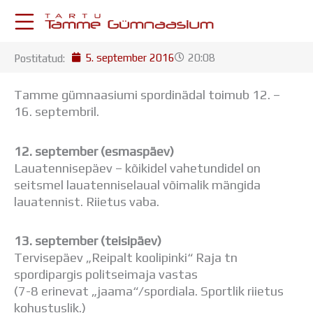
Skip
to
content
5. september 2016
20:08
Postitatud:
KESKKONNAD
Stuudium
Tamme gümnaasiumi spordinädal toimub 12. –
Postkast
16. septembril.
Drive
Tamme TV
12. september (esmaspäev)
Tamme Leht
Lauatennisepäev – kõikidel vahetundidel on
Kooliraadio
seitsmel lauatenniselaual võimalik mängida
Koorilaul
lauatennist. Riietus vaba.
ÕPPETÖÖ
Tunniplaan
Aastaplaan
13. september (teisipäev)
Õppekava
Tervisepäev „Reipalt koolipinki“ Raja tn
Ainepassid
spordipargis politseimaja vastas
Huviringid
(7-8 erinevat „jaama“/spordiala. Sportlik riietus
Õpilastööd (UPT)
kohustuslik.)