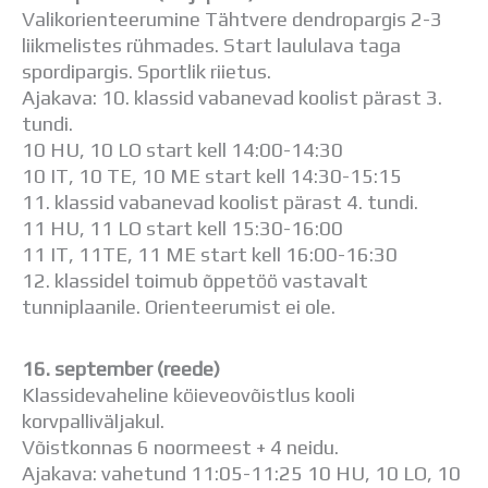
Valikorienteerumine Tähtvere dendropargis 2-3
liikmelistes rühmades. Start laululava taga
spordipargis. Sportlik riietus.
Ajakava: 10. klassid vabanevad koolist pärast 3.
tundi.
10 HU, 10 LO start kell 14:00-14:30
10 IT, 10 TE, 10 ME start kell 14:30-15:15
11. klassid vabanevad koolist pärast 4. tundi.
11 HU, 11 LO start kell 15:30-16:00
11 IT, 11TE, 11 ME start kell 16:00-16:30
12. klassidel toimub õppetöö vastavalt
tunniplaanile. Orienteerumist ei ole.
16. september (reede)
Klassidevaheline köieveovõistlus kooli
korvpalliväljakul.
Võistkonnas 6 noormeest + 4 neidu.
Ajakava: vahetund 11:05-11:25 10 HU, 10 LO, 10