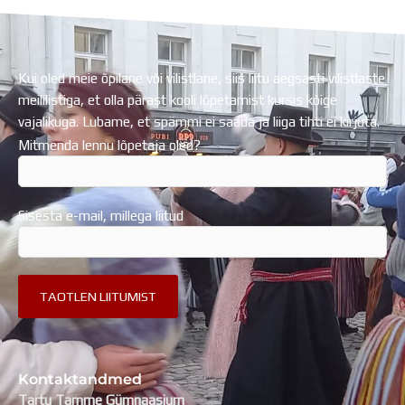
Kui oled meie õpilane või vilistlane, siis liitu aegsasti vilistlaste
meililistiga, et olla pärast kooli lõpetamist kursis kõige
vajalikuga. Lubame, et spämmi ei saada ja liiga tihti ei kirjuta.
Mitmenda lennu lõpetaja oled?
Sisesta e-mail, millega liitud
Kontaktandmed
Tartu Tamme Gümnaasium