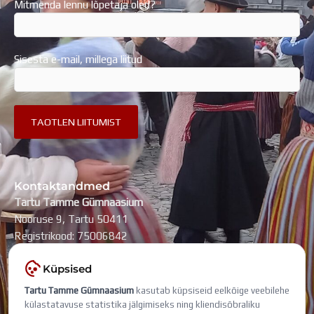
Mitmenda lennu lõpetaja oled?
Sisesta e-mail, millega liitud
Kontaktandmed
Tartu Tamme Gümnaasium
Nooruse 9, Tartu 50411
Registrikood: 75006842
kool@tammegymnaasium.ee
Küpsised
KONTAKTID
Tartu Tamme Gümnaasium
kasutab küpsiseid eelkõige veebilehe
Search
Search
külastatavuse statistika jälgimiseks ning kliendisõbraliku