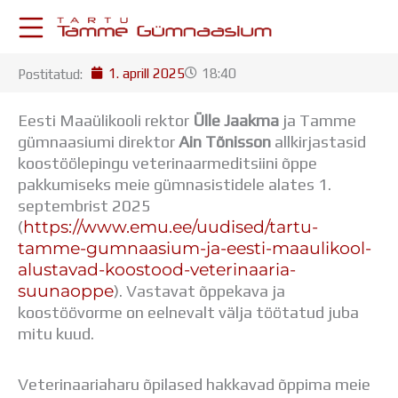
Skip
to
content
1. aprill 2025
18:40
Postitatud:
KESKKONNAD
Stuudium
Eesti Maaülikooli rektor
Ülle Jaakma
ja Tamme
Postkast
gümnaasiumi direktor
Ain Tõnisson
allkirjastasid
Drive
koostöölepingu veterinaarmeditsiini õppe
Tamme TV
pakkumiseks meie gümnasistidele alates 1.
Tamme Leht
septembrist 2025
Kooliraadio
https://www.emu.ee/uudised/tartu-
(
Koorilaul
tamme-gumnaasium-ja-eesti-maaulikool-
ÕPPETÖÖ
alustavad-koostood-veterinaaria-
Tunniplaan
suunaoppe
). Vastavat õppekava ja
Aastaplaan
koostöövorme on eelnevalt välja töötatud juba
Õppekava
mitu kuud.
Ainepassid
Huviringid
Veterinaariaharu õpilased hakkavad õppima meie
Õpilastööd (UPT)