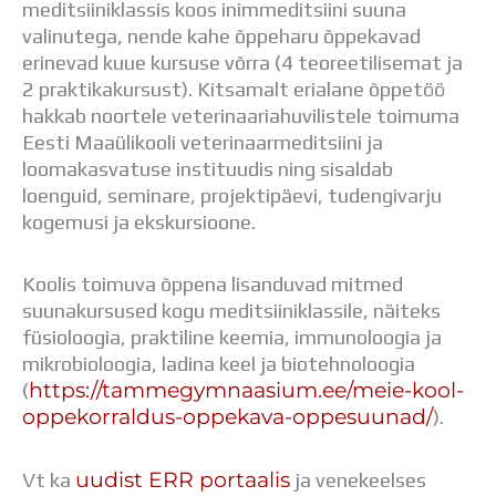
meditsiiniklassis koos inimmeditsiini suuna
Distantsõpe
valinutega, nende kahe õppeharu õppekavad
Kodukord
erinevad kuue kursuse võrra (4 teoreetilisemat ja
Projektid
2 praktikakursust). Kitsamalt erialane õppetöö
ÜLDINFO
hakkab noortele veterinaariahuvilistele toimuma
Sisseastumine
Eesti Maaülikooli veterinaarmeditsiini ja
Meie kool
loomakasvatuse instituudis ning sisaldab
Dokumendid
loenguid, seminare, projektipäevi, tudengivarju
Uudised
kogemusi ja ekskursioone.
Lapsevanemale
Vilistlastele
Toitlustamine
Koolis toimuva õppena lisanduvad mitmed
Virtuaaltuur
suunakursused kogu meditsiiniklassile, näiteks
Õpilasesindus
füsioloogia, praktiline keemia, immunoloogia ja
Kontaktid
mikrobioloogia, ladina keel ja biotehnoloogia
Tööpakkumised
https://tammegymnaasium.ee/meie-kool-
(
oppekorraldus-oppekava-oppesuunad/
).
uudist ERR portaalis
Vt ka
ja venekeelses