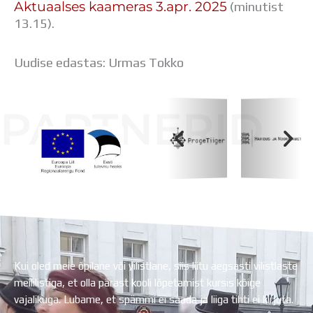
Aktuaalses kaameras 3.apr. 2025
(minutist
13.15).
Uudise edastas: Urmas Tokko
PARTNERID
Koolihoone valmimist rahastati Euroopa Liidu
Regionaalarengufondist
Kui oled meie õpilane või vilistlane, siis liitu aegsasti vilistlaste
meililistiga, et olla pärast kooli lõpetamist kursis kõige
vajalikuga. Lubame, et spämmi ei saada ja liiga tihti ei kirjuta.