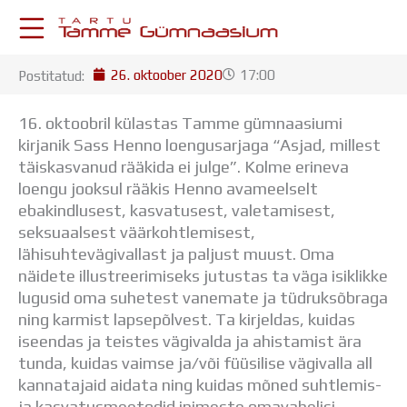
Skip
to
content
26. oktoober 2020
17:00
Postitatud:
KESKKONNAD
Stuudium
16. oktoobril külastas Tamme gümnaasiumi
Postkast
kirjanik Sass Henno loengusarjaga “Asjad, millest
Drive
täiskasvanud rääkida ei julge”.
Kolme erineva
Tamme TV
loengu jooksul rääkis Henno avameelselt
Tamme Leht
ebakindlusest, kasvatusest, valetamisest,
Kooliraadio
seksuaalsest väärkohtlemisest,
Koorilaul
lähisuhtevägivallast ja paljust muust. Oma
ÕPPETÖÖ
näidete illustreerimiseks jutustas ta väga isiklikke
Tunniplaan
lugusid oma suhetest vanemate ja tüdruksõbraga
Aastaplaan
ning karmist lapsepõlvest. Ta kirjeldas, kuidas
Õppekava
iseendas ja teistes vägivalda ja ahistamist ära
Ainepassid
tunda, kuidas vaimse ja/või füüsilise vägivalla all
Huviringid
kannatajaid aidata ning kuidas mõned suhtlemis-
Õpilastööd (UPT)
ja kasvatusmeetodid inimeste omavahelisi