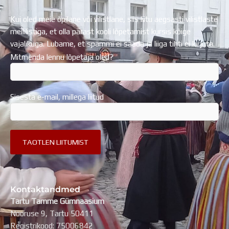
Kui oled meie õpilane või vilistlane, siis liitu aegsasti vilistlaste
meililistiga, et olla pärast kooli lõpetamist kursis kõige
vajalikuga. Lubame, et spämmi ei saada ja liiga tihti ei kirjuta.
Mitmenda lennu lõpetaja oled?
Sisesta e-mail, millega liitud
Kontaktandmed
Tartu Tamme Gümnaasium
Nooruse 9, Tartu 50411
Registrikood: 75006842