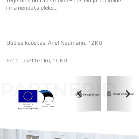
tegemine on täiesti okei – mis elu ja õppimine
ilma nendeta oleks…
Uudise koostas: Anel Neumann, 12KU
Foto: Lisette Oru, 10KU
PARTNERID
Koolihoone valmimist rahastati Euroopa Liidu
Regionaalarengufondist