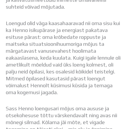
Distantsõpe
suhteid võivad mõjutada.
Kodukord
Projektid
Loengud olid väga kaasahaaravad nii oma sisu kui
ÜLDINFO
ka Henno isikupärase ja energiast pakatava
Sisseastumine
esituse pärast: oma krõbedate roppuste ja
Meie kool
maitseka situatsioonihuumoriga mõjus ta
Dokumendid
märgatavast vanusevahest hoolimata
Uudised
eakaaslasena, keda kuulata. Kuigi igale lennule oli
Lapsevanemale
ametlikult mõeldud vaid üks loeng kolmest, oli
Vilistlastele
palju neid õpilasi, kes osalesid kõikidel teistelgi.
Toitlustamine
Mitmed õpilased kasutasid pärast loengut
Virtuaaltuur
võimalust Hennolt küsimusi küsida ja temaga
Õpilasesindus
oma kogemusi jagada.
Kontaktid
Tööpakkumised
Sass Henno loengusari mõjus oma aususe ja
otsekohesuse tõttu värskendavalt ning avas nii
mõnegi silmad. Kõlama jäi mõte, et vigade