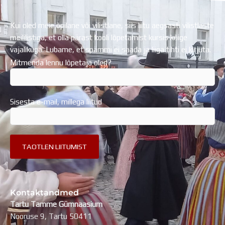
Distantsõpe
Kodukord
Kui oled meie õpilane või vilistlane, siis liitu aegsasti vilistlaste
Projektid
meililistiga, et olla pärast kooli lõpetamist kursis kõige
ÜLDINFO
vajalikuga. Lubame, et spämmi ei saada ja liiga tihti ei kirjuta.
Sisseastumine
Mitmenda lennu lõpetaja oled?
Meie kool
Dokumendid
Uudised
Sisesta e-mail, millega liitud
Lapsevanemale
Vilistlastele
Toitlustamine
Virtuaaltuur
Õpilasesindus
Kontaktid
Tööpakkumised
Kontaktandmed
Tartu Tamme Gümnaasium
Nooruse 9, Tartu 50411