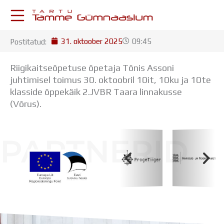
Skip
to
content
31. oktoober 2025
09:45
Postitatud:
KESKKONNAD
Stuudium
Riigikaitseõpetuse õpetaja Tõnis Assoni
Postkast
juhtimisel toimus 30. oktoobril 10it, 10ku ja 10te
Drive
klasside õppekäik 2.JVBR Taara linnakusse
Tamme TV
(Võrus).
Tamme Leht
Kooliraadio
Koorilaul
PARTNERID
ÕPPETÖÖ
Tunniplaan
Aastaplaan
Õppekava
Koolihoone valmimist rahastati Euroopa Liidu
Ainepassid
Regionaalarengufondist
Huviringid
Õpilastööd (UPT)