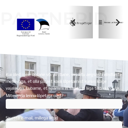
PARTNERID
Koolihoone valmimist rahastati Euroopa Liidu
Regionaalarengufondist
Kui oled meie õpilane või vilistlane, siis liitu aegsasti vilistlaste
meililistiga, et olla pärast kooli lõpetamist kursis kõige
vajalikuga. Lubame, et spämmi ei saada ja liiga tihti ei kirjuta.
Mitmenda lennu lõpetaja oled?
Sisesta e-mail, millega liitud