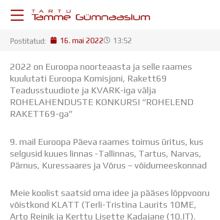
Skip
to
content
16. mai 2022
13:52
Postitatud:
KESKKONNAD
Stuudium
2022 on Euroopa noorteaasta ja selle raames
Postkast
kuulutati Euroopa Komisjoni, Rakett69
Drive
Teadusstuudiote ja KVARK-iga välja
Tamme TV
ROHELAHENDUSTE KONKURSI “ROHELEND
Tamme Leht
RAKETT69-ga”
Kooliraadio
Koorilaul
9. mail Euroopa Päeva raames toimus üritus, kus
ÕPPETÖÖ
selgusid kuues linnas -Tallinnas, Tartus, Narvas,
Tunniplaan
Pärnus, Kuressaares ja Võrus – võidumeeskonnad
Aastaplaan
Õppekava
Ainepassid
Meie koolist saatsid oma idee ja pääses lõppvooru
Huviringid
võistkond KLATT (Terli-Tristina Laurits 10ME,
Õpilastööd (UPT)
Arto Reinik ja Kerttu Lisette Kadajane (10.IT).