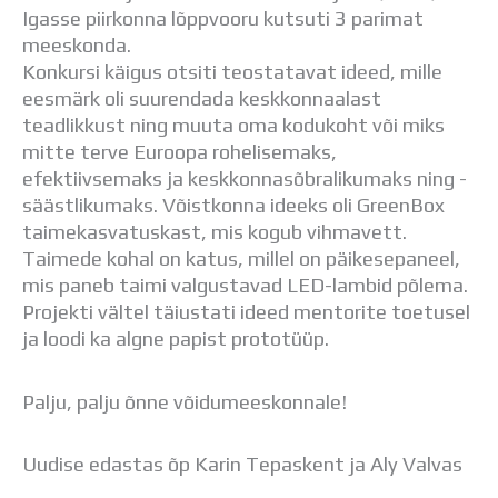
Distantsõpe
Igasse piirkonna lõppvooru kutsuti 3 parimat
Kodukord
meeskonda.
Projektid
Konkursi käigus otsiti teostatavat ideed, mille
ÜLDINFO
eesmärk oli suurendada keskkonnaalast
Sisseastumine
teadlikkust ning muuta oma kodukoht või miks
Meie kool
mitte terve Euroopa rohelisemaks,
Dokumendid
efektiivsemaks ja keskkonnasõbralikumaks ning -
Uudised
säästlikumaks. Võistkonna ideeks oli GreenBox
Lapsevanemale
taimekasvatuskast, mis kogub vihmavett.
Vilistlastele
Taimede kohal on katus, millel on päikesepaneel,
Toitlustamine
mis paneb taimi valgustavad LED-lambid põlema.
Virtuaaltuur
Projekti vältel täiustati ideed mentorite toetusel
Õpilasesindus
ja loodi ka algne papist prototüüp.
Kontaktid
Tööpakkumised
Palju, palju õnne võidumeeskonnale!
Uudise edastas õp Karin Tepaskent ja Aly Valvas