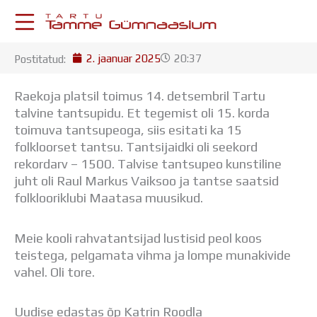
Skip
to
content
2. jaanuar 2025
20:37
Postitatud:
KESKKONNAD
Stuudium
Raekoja platsil toimus 14. detsembril Tartu
Postkast
talvine tantsupidu. Et tegemist oli 15. korda
Drive
toimuva tantsupeoga, siis esitati ka 15
Tamme TV
folkloorset tantsu. Tantsijaidki oli seekord
Tamme Leht
rekordarv – 1500. Talvise tantsupeo kunstiline
Kooliraadio
juht oli Raul Markus Vaiksoo ja tantse saatsid
Koorilaul
folklooriklubi Maatasa muusikud.
ÕPPETÖÖ
Tunniplaan
Meie kooli rahvatantsijad lustisid peol koos
Aastaplaan
teistega, pelgamata vihma ja lompe munakivide
Õppekava
vahel. Oli tore.
Ainepassid
Huviringid
Õpilastööd (UPT)
Uudise edastas õp Katrin Roodla