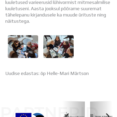
luuletused varieerusid lühivormist mitmesalmilise
Distantsõpe
luuletuseni. Aasta jooksul pöörame suuremat
Kodukord
tähelepanu kirjandusele ka muude ürituste ning
Projektid
näitustega.
ÜLDINFO
Sisseastumine
Meie kool
Dokumendid
Uudised
Lapsevanemale
Vilistlastele
Toitlustamine
Virtuaaltuur
Uudise edastas: õp Helle-Mari Märtson
Õpilasesindus
Kontaktid
Tööpakkumised
PARTNERID