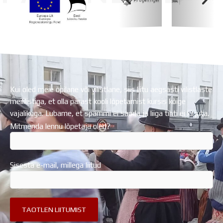
Koolihoone valmimist rahastati Euroopa Liidu
Regionaalarengufondist
Kui oled meie õpilane või vilistlane, siis liitu aegsasti vilistlaste
meililistiga, et olla pärast kooli lõpetamist kursis kõige
vajalikuga. Lubame, et spämmi ei saada ja liiga tihti ei kirjuta.
Mitmenda lennu lõpetaja oled?
Sisesta e-mail, millega liitud