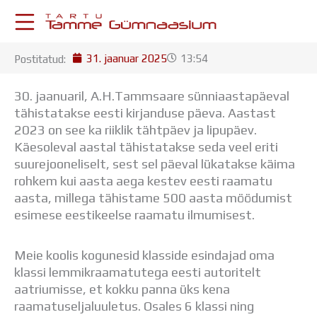
Skip
to
content
31. jaanuar 2025
13:54
Postitatud:
KESKKONNAD
Stuudium
30. jaanuaril, A.H.Tammsaare sünniaastapäeval
Postkast
tähistatakse eesti kirjanduse päeva. Aastast
Drive
2023 on see ka riiklik tähtpäev ja lipupäev.
Tamme TV
Käesoleval aastal tähistatakse seda veel eriti
Tamme Leht
suurejooneliselt, sest sel päeval lükatakse käima
Kooliraadio
rohkem kui aasta aega kestev eesti raamatu
Koorilaul
aasta, millega tähistame 500 aasta möödumist
ÕPPETÖÖ
esimese eestikeelse raamatu ilmumisest.
Tunniplaan
Aastaplaan
Meie koolis kogunesid klasside esindajad oma
Õppekava
klassi lemmikraamatutega eesti autoritelt
Ainepassid
aatriumisse, et kokku panna üks kena
Huviringid
raamatuseljaluuletus. Osales 6 klassi ning
Õpilastööd (UPT)