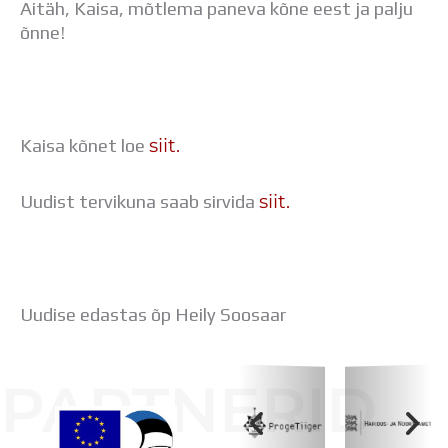
Aitäh, Kaisa, mõtlema paneva kõne eest ja palju
Distantsõpe
õnne!
Kodukord
Projektid
ÜLDINFO
Sisseastumine
Meie kool
siit.
Kaisa kõnet loe
Dokumendid
Uudised
siit.
Uudist tervikuna saab sirvida
Lapsevanemale
Vilistlastele
Toitlustamine
Virtuaaltuur
Õpilasesindus
Uudise edastas õp Heily Soosaar
Kontaktid
Tööpakkumised
PARTNERID