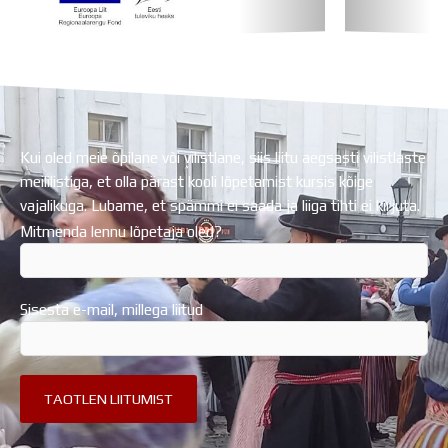
Koolihoone valmimist rahastati Euroopa Liidu
Regionaalarengufondist
Kui oled meie õpilane või vilistlane, siis liitu aegsasti vilistlaste
meililistiga, et olla pärast kooli lõpetamist kursis kõige
vajalikuga. Lubame, et spämmi ei saada ja liiga tihti ei kirjuta.
Mitmenda lennu lõpetaja oled?
Sisesta e-mail, millega liitud